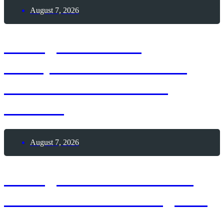
August 7, 2026
7. August 1888 –
Theophilus Van Kannel
erhält Patent auf die
Drehtür
August 7, 2026
7. August 1886 – Erster
Deutscher Skat-Kongress
in Altenburg