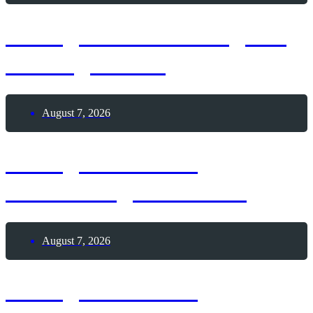
7. August 2026 – Tag der
Seeungeheuer
August 7, 2026
7. August 1876 –
Geburtstag Mata Hari
August 7, 2026
7. August 1873 –