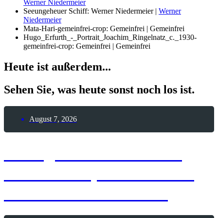
Werner Niedermeier
Seeungeheuer Schiff: Werner Niedermeier |
Werner
Niedermeier
Mata-Hari-gemeinfrei-crop: Gemeinfrei | Gemeinfrei
Hugo_Erfurth_-_Portrait_Joachim_Ringelnatz_c._1930-
gemeinfrei-crop: Gemeinfrei | Gemeinfrei
Heute ist außerdem...
Sehen Sie, was heute sonst noch los ist.
August 7, 2026
7. August 1909 – Erste
Frau durchquert die USA
mit einem Automobil