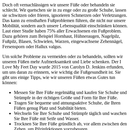
Doch oft vernachlässigen wir unsere Füße oder behandeln sie
schlecht. Wir quetschen sie in zu enge oder zu große Schuhe, lassen
sie schwitzen oder frieren, ignorieren Schmerzen oder Verletzungen.
Das kann zu ernsthaften Fußproblemen führen, die nicht nur unsere
Mobilität, sondern auch unsere Lebensqualität einschränken können.
Laut einer Studie haben 75% aller Erwachsenen ein Fußproblem.
Dazu gehören zum Beispiel Hornhaut, Hühneraugen, Nagelpilz,
Fußpilz, Blasen, Schwielen, Warzen, eingewachsene Zehennägel,
Fersensporn oder Hallux valgus.
Um solche Probleme zu vermeiden oder zu behandeln, sollten wir
unseren Füßen mehr Aufmerksamkeit und Liebe schenken. Der I
Love My Feet Day wurde 2015 von Carolyn D. Jenkins erfunden,
um uns daran zu erinnern, wie wichtig die Fußgesundheit ist. Sie
gibt uns einige Tipps, wie wir unseren Füßen etwas Gutes tun
können:
Messen Sie Ihre Füße regelmäßig und kaufen Sie Schuhe und
Strümpfe in der richtigen Größe und Form für Ihre Füße.
Tragen Sie bequeme und atmungsaktive Schuhe, die Ihren
Füßen genug Platz und Stabilität bieten.
Wechseln Sie Ihre Schuhe und Strümpfe täglich und waschen
Sie Ihre Füße mit Seife und Wasser.
Trocknen Sie Ihre Füße gründlich ab, vor allem zwischen den
Zehen, um Pilzinfektionen vorzubeugen.