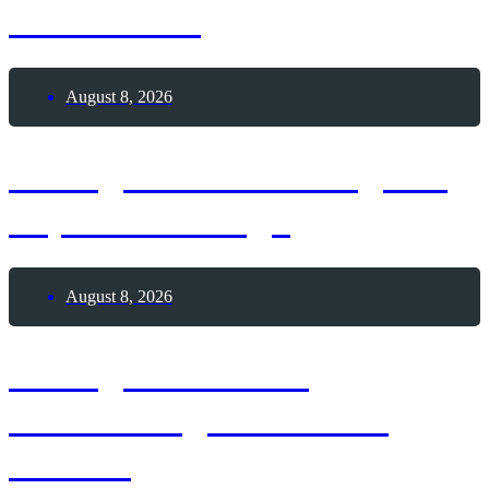
Custard-Tag
August 8, 2026
8. August 2026 – Tag der
Top 8-Challenge
August 8, 2026
8. August 1964 –
Geburtstag Jan Josef
Liefers