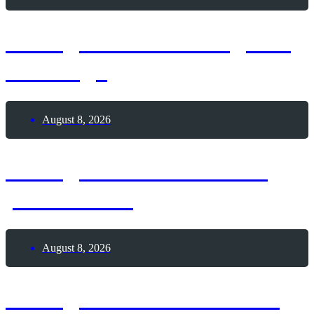
8. August 2026 – Tag des
Bowlings
August 8, 2026
8. August 2026 – Glück
passiert-Tag
August 8, 2026
8. August 2026 – Frozen