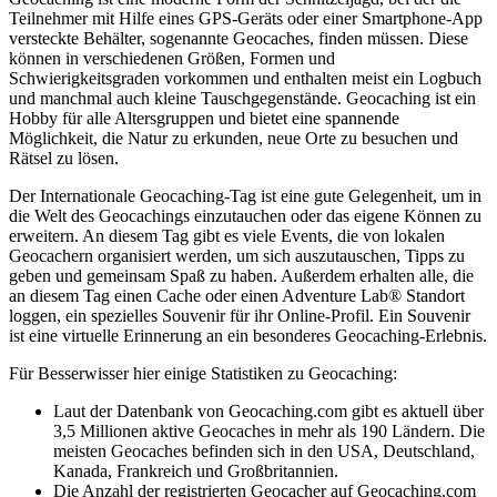
Teilnehmer mit Hilfe eines GPS-Geräts oder einer Smartphone-App
versteckte Behälter, sogenannte Geocaches, finden müssen. Diese
können in verschiedenen Größen, Formen und
Schwierigkeitsgraden vorkommen und enthalten meist ein Logbuch
und manchmal auch kleine Tauschgegenstände. Geocaching ist ein
Hobby für alle Altersgruppen und bietet eine spannende
Möglichkeit, die Natur zu erkunden, neue Orte zu besuchen und
Rätsel zu lösen.
Der Internationale Geocaching-Tag ist eine gute Gelegenheit, um in
die Welt des Geocachings einzutauchen oder das eigene Können zu
erweitern. An diesem Tag gibt es viele Events, die von lokalen
Geocachern organisiert werden, um sich auszutauschen, Tipps zu
geben und gemeinsam Spaß zu haben. Außerdem erhalten alle, die
an diesem Tag einen Cache oder einen Adventure Lab® Standort
loggen, ein spezielles Souvenir für ihr Online-Profil. Ein Souvenir
ist eine virtuelle Erinnerung an ein besonderes Geocaching-Erlebnis.
Für Besserwisser hier einige Statistiken zu Geocaching:
Laut der Datenbank von Geocaching.com gibt es aktuell über
3,5 Millionen aktive Geocaches in mehr als 190 Ländern. Die
meisten Geocaches befinden sich in den USA, Deutschland,
Kanada, Frankreich und Großbritannien.
Die Anzahl der registrierten Geocacher auf Geocaching.com