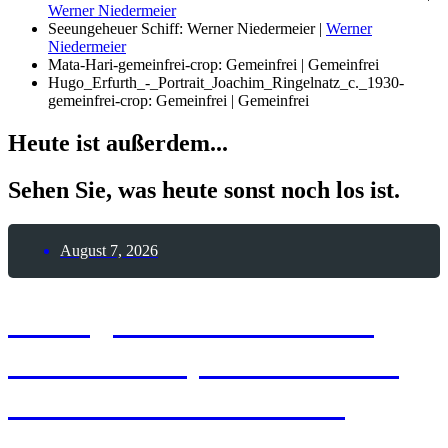
Werner Niedermeier
Seeungeheuer Schiff: Werner Niedermeier |
Werner
Niedermeier
Mata-Hari-gemeinfrei-crop: Gemeinfrei | Gemeinfrei
Hugo_Erfurth_-_Portrait_Joachim_Ringelnatz_c._1930-
gemeinfrei-crop: Gemeinfrei | Gemeinfrei
Heute ist außerdem...
Sehen Sie, was heute sonst noch los ist.
August 7, 2026
7. August 1909 – Erste
Frau durchquert die USA
mit einem Automobil