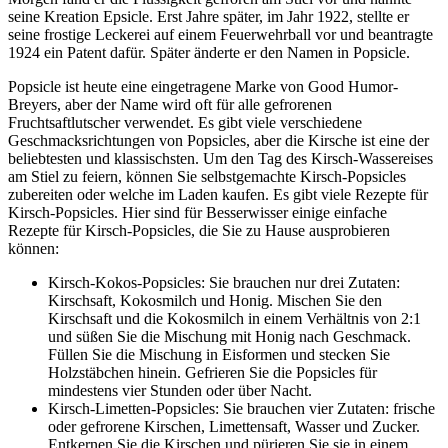
seine Kreation Epsicle. Erst Jahre später, im Jahr 1922, stellte er
seine frostige Leckerei auf einem Feuerwehrball vor und beantragte
1924 ein Patent dafür. Später änderte er den Namen in Popsicle.
Popsicle ist heute eine eingetragene Marke von Good Humor-
Breyers, aber der Name wird oft für alle gefrorenen
Fruchtsaftlutscher verwendet. Es gibt viele verschiedene
Geschmacksrichtungen von Popsicles, aber die Kirsche ist eine der
beliebtesten und klassischsten. Um den Tag des Kirsch-Wassereises
am Stiel zu feiern, können Sie selbstgemachte Kirsch-Popsicles
zubereiten oder welche im Laden kaufen. Es gibt viele Rezepte für
Kirsch-Popsicles. Hier sind für Besserwisser einige einfache
Rezepte für Kirsch-Popsicles, die Sie zu Hause ausprobieren
können:
Kirsch-Kokos-Popsicles: Sie brauchen nur drei Zutaten:
Kirschsaft, Kokosmilch und Honig. Mischen Sie den
Kirschsaft und die Kokosmilch in einem Verhältnis von 2:1
und süßen Sie die Mischung mit Honig nach Geschmack.
Füllen Sie die Mischung in Eisformen und stecken Sie
Holzstäbchen hinein. Gefrieren Sie die Popsicles für
mindestens vier Stunden oder über Nacht.
Kirsch-Limetten-Popsicles: Sie brauchen vier Zutaten: frische
oder gefrorene Kirschen, Limettensaft, Wasser und Zucker.
Entkernen Sie die Kirschen und pürieren Sie sie in einem