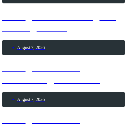
7. August 2026 – Tag der
Seeungeheuer
August 7, 2026
7. August 1876 –
Geburtstag Mata Hari
August 7, 2026
7. August 1873 –