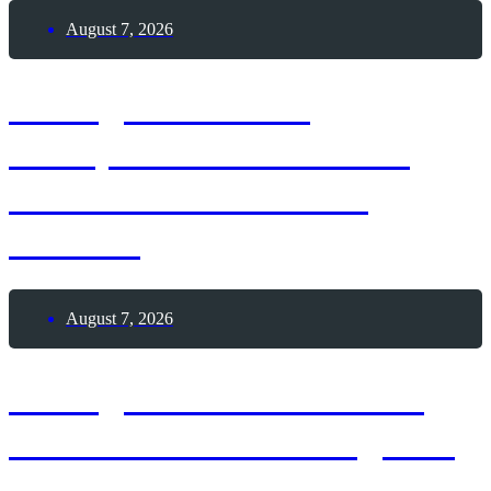
August 7, 2026
7. August 1888 –
Theophilus Van Kannel
erhält Patent auf die
Drehtür
August 7, 2026
7. August 1886 – Erster
Deutscher Skat-Kongress
in Altenburg