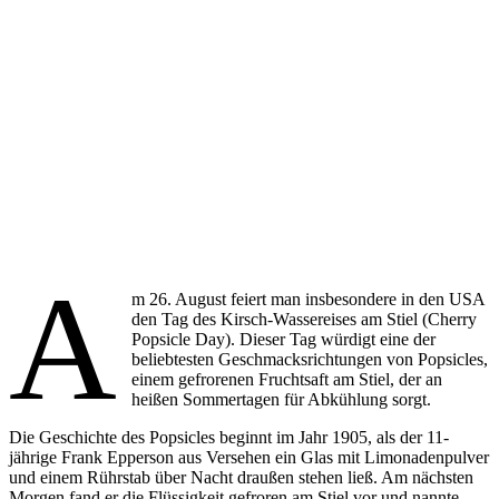
A
m 26. August feiert man insbesondere in den USA
den Tag des Kirsch-Wassereises am Stiel (Cherry
Popsicle Day). Dieser Tag würdigt eine der
beliebtesten Geschmacksrichtungen von Popsicles,
einem gefrorenen Fruchtsaft am Stiel, der an
heißen Sommertagen für Abkühlung sorgt.
Die Geschichte des Popsicles beginnt im Jahr 1905, als der 11-
jährige Frank Epperson aus Versehen ein Glas mit Limonadenpulver
und einem Rührstab über Nacht draußen stehen ließ. Am nächsten
Morgen fand er die Flüssigkeit gefroren am Stiel vor und nannte