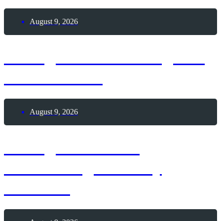
August 9, 2026
9. August 2026 – Tag des
Pool Billards
August 9, 2026
9. August 1963 –
Geburtstag Whitney
Houston