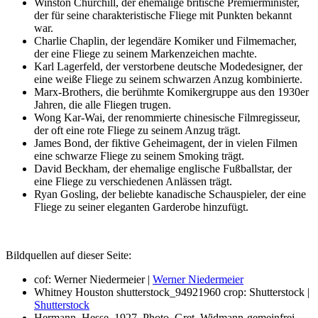
Winston Churchill, der ehemalige britische Premierminister,
der für seine charakteristische Fliege mit Punkten bekannt
war.
Charlie Chaplin, der legendäre Komiker und Filmemacher,
der eine Fliege zu seinem Markenzeichen machte.
Karl Lagerfeld, der verstorbene deutsche Modedesigner, der
eine weiße Fliege zu seinem schwarzen Anzug kombinierte.
Marx-Brothers, die berühmte Komikergruppe aus den 1930er
Jahren, die alle Fliegen trugen.
Wong Kar-Wai, der renommierte chinesische Filmregisseur,
der oft eine rote Fliege zu seinem Anzug trägt.
James Bond, der fiktive Geheimagent, der in vielen Filmen
eine schwarze Fliege zu seinem Smoking trägt.
David Beckham, der ehemalige englische Fußballstar, der
eine Fliege zu verschiedenen Anlässen trägt.
Ryan Gosling, der beliebte kanadische Schauspieler, der eine
Fliege zu seiner eleganten Garderobe hinzufügt.
Bildquellen auf dieser Seite:
cof: Werner Niedermeier |
Werner Niedermeier
Whitney Houston shutterstock_94921960 crop: Shutterstock |
Shutterstock
Hermann_Hesse_1927_Photo_Gret_Widmann-gemeinfrei-