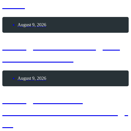
Sees
August 9, 2026
9. August 2026 – Tag der
Passionsfrucht
August 9, 2026
9. August 2026 –
Internationaler Coworking-
Tag