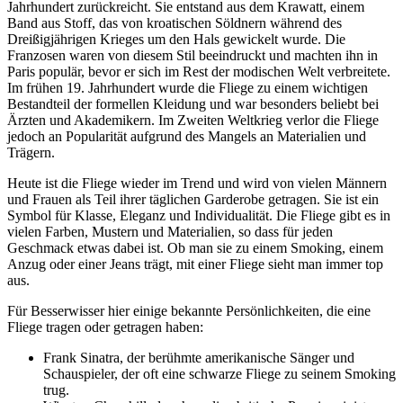
Jahrhundert zurückreicht. Sie entstand aus dem Krawatt, einem
Band aus Stoff, das von kroatischen Söldnern während des
Dreißigjährigen Krieges um den Hals gewickelt wurde. Die
Franzosen waren von diesem Stil beeindruckt und machten ihn in
Paris populär, bevor er sich im Rest der modischen Welt verbreitete.
Im frühen 19. Jahrhundert wurde die Fliege zu einem wichtigen
Bestandteil der formellen Kleidung und war besonders beliebt bei
Ärzten und Akademikern. Im Zweiten Weltkrieg verlor die Fliege
jedoch an Popularität aufgrund des Mangels an Materialien und
Trägern.
Heute ist die Fliege wieder im Trend und wird von vielen Männern
und Frauen als Teil ihrer täglichen Garderobe getragen. Sie ist ein
Symbol für Klasse, Eleganz und Individualität. Die Fliege gibt es in
vielen Farben, Mustern und Materialien, so dass für jeden
Geschmack etwas dabei ist. Ob man sie zu einem Smoking, einem
Anzug oder einer Jeans trägt, mit einer Fliege sieht man immer top
aus.
Für Besserwisser hier einige bekannte Persönlichkeiten, die eine
Fliege tragen oder getragen haben:
Frank Sinatra, der berühmte amerikanische Sänger und
Schauspieler, der oft eine schwarze Fliege zu seinem Smoking
trug.