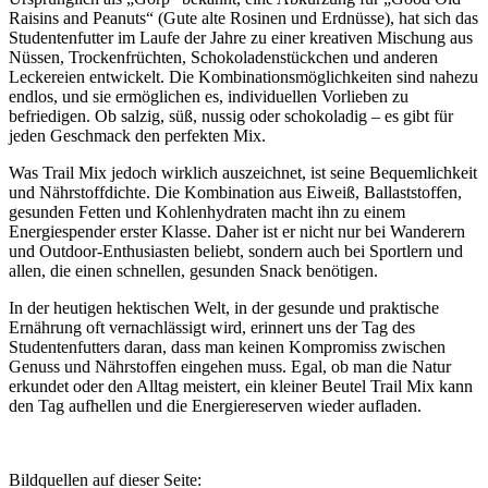
Raisins and Peanuts“ (Gute alte Rosinen und Erdnüsse), hat sich das
Studentenfutter im Laufe der Jahre zu einer kreativen Mischung aus
Nüssen, Trockenfrüchten, Schokoladenstückchen und anderen
Leckereien entwickelt. Die Kombinationsmöglichkeiten sind nahezu
endlos, und sie ermöglichen es, individuellen Vorlieben zu
befriedigen. Ob salzig, süß, nussig oder schokoladig – es gibt für
jeden Geschmack den perfekten Mix.
Was Trail Mix jedoch wirklich auszeichnet, ist seine Bequemlichkeit
und Nährstoffdichte. Die Kombination aus Eiweiß, Ballaststoffen,
gesunden Fetten und Kohlenhydraten macht ihn zu einem
Energiespender erster Klasse. Daher ist er nicht nur bei Wanderern
und Outdoor-Enthusiasten beliebt, sondern auch bei Sportlern und
allen, die einen schnellen, gesunden Snack benötigen.
In der heutigen hektischen Welt, in der gesunde und praktische
Ernährung oft vernachlässigt wird, erinnert uns der Tag des
Studentenfutters daran, dass man keinen Kompromiss zwischen
Genuss und Nährstoffen eingehen muss. Egal, ob man die Natur
erkundet oder den Alltag meistert, ein kleiner Beutel Trail Mix kann
den Tag aufhellen und die Energiereserven wieder aufladen.
Bildquellen auf dieser Seite: