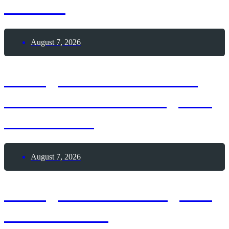
Drehtür
August 7, 2026
7. August 1886 – Erster
Deutscher Skat-Kongress
in Altenburg
August 7, 2026
7. August 2026 – Tag des
Leuchtturms