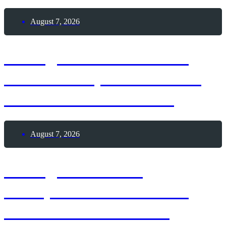
August 7, 2026
7. August 1909 – Erste
Frau durchquert die USA
mit einem Automobil
August 7, 2026
7. August 1888 –
Theophilus Van Kannel
erhält Patent auf die