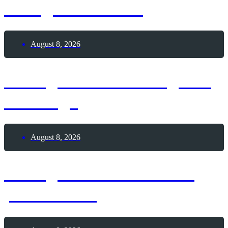
Garagenverkaufs
August 8, 2026
8. August 2026 – Tag des
Bowlings
August 8, 2026
8. August 2026 – Glück
passiert-Tag