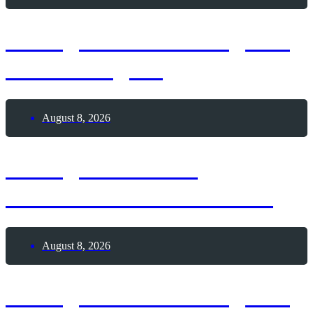
8. August 2026 – Tag des
Whataburgers
August 8, 2026
8. August 2026 –
Internationaler Kater-Tag
August 8, 2026
8. August 2026 – Tag des