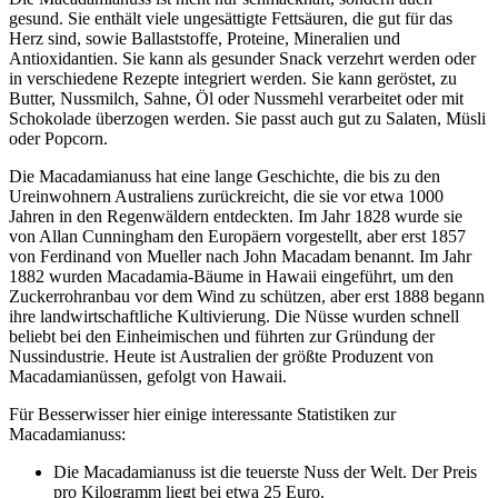
gesund. Sie enthält viele ungesättigte Fettsäuren, die gut für das
Herz sind, sowie Ballaststoffe, Proteine, Mineralien und
Antioxidantien. Sie kann als gesunder Snack verzehrt werden oder
in verschiedene Rezepte integriert werden. Sie kann geröstet, zu
Butter, Nussmilch, Sahne, Öl oder Nussmehl verarbeitet oder mit
Schokolade überzogen werden. Sie passt auch gut zu Salaten, Müsli
oder Popcorn.
Die Macadamianuss hat eine lange Geschichte, die bis zu den
Ureinwohnern Australiens zurückreicht, die sie vor etwa 1000
Jahren in den Regenwäldern entdeckten. Im Jahr 1828 wurde sie
von Allan Cunningham den Europäern vorgestellt, aber erst 1857
von Ferdinand von Mueller nach John Macadam benannt. Im Jahr
1882 wurden Macadamia-Bäume in Hawaii eingeführt, um den
Zuckerrohranbau vor dem Wind zu schützen, aber erst 1888 begann
ihre landwirtschaftliche Kultivierung. Die Nüsse wurden schnell
beliebt bei den Einheimischen und führten zur Gründung der
Nussindustrie. Heute ist Australien der größte Produzent von
Macadamianüssen, gefolgt von Hawaii.
Für Besserwisser hier einige interessante Statistiken zur
Macadamianuss:
Die Macadamianuss ist die teuerste Nuss der Welt. Der Preis
pro Kilogramm liegt bei etwa 25 Euro.