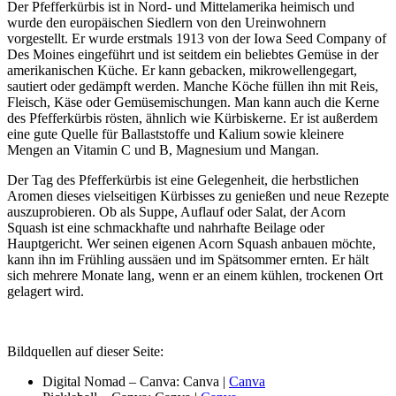
Der Pfefferkürbis ist in Nord- und Mittelamerika heimisch und
wurde den europäischen Siedlern von den Ureinwohnern
vorgestellt. Er wurde erstmals 1913 von der Iowa Seed Company of
Des Moines eingeführt und ist seitdem ein beliebtes Gemüse in der
amerikanischen Küche. Er kann gebacken, mikrowellengegart,
sautiert oder gedämpft werden. Manche Köche füllen ihn mit Reis,
Fleisch, Käse oder Gemüsemischungen. Man kann auch die Kerne
des Pfefferkürbis rösten, ähnlich wie Kürbiskerne. Er ist außerdem
eine gute Quelle für Ballaststoffe und Kalium sowie kleinere
Mengen an Vitamin C und B, Magnesium und Mangan.
Der Tag des Pfefferkürbis ist eine Gelegenheit, die herbstlichen
Aromen dieses vielseitigen Kürbisses zu genießen und neue Rezepte
auszuprobieren. Ob als Suppe, Auflauf oder Salat, der Acorn
Squash ist eine schmackhafte und nahrhafte Beilage oder
Hauptgericht. Wer seinen eigenen Acorn Squash anbauen möchte,
kann ihn im Frühling aussäen und im Spätsommer ernten. Er hält
sich mehrere Monate lang, wenn er an einem kühlen, trockenen Ort
gelagert wird.
Bildquellen auf dieser Seite:
Digital Nomad – Canva: Canva |
Canva