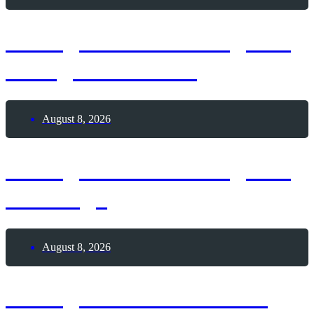
8. August 2026 – Tag des
Garagenverkaufs
August 8, 2026
8. August 2026 – Tag des
Bowlings
August 8, 2026
8. August 2026 – Glück