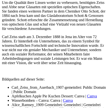
Um die Qualität ihrer Linsen weiter zu verbessern, benötigten Zeiss
und Abbe neue Glasarten mit speziellen optischen Eigenschaften.
Sie fanden einen weiteren Partner in dem Chemiker Otto Schott, der
1884 nach Jena kam und das Glaslaboratorium Schott & Genossen
gründete. Schott erforschte die Zusammensetzung und Herstellung
von optischem Glas und schuf eine Vielzahl von neuen Glasarten
für verschiedene Anwendungen.
Carl Zeiss starb am 3. Dezember 1888 in Jena im Alter von 72
Jahren. Er hinterließ ein Unternehmen, das zu einem Symbol für
wissenschaftlichen Fortschritt und technische Innovation wurde. Er
war nicht nur ein genialer Mechaniker und Unternehmer, sondern
auch ein sozialer Reformator, der seinen Mitarbeitern faire
Arbeitsbedingungen und soziale Leistungen bot. Er war ein Mann
mit einer Vision, die weit über seine Zeit hinausging.
Bildquellen auf dieser Seite:
Carl_Zeiss_from_Auerbach_1907-gemeinfrei: Public Domain
| Public Domain
Apfelkuchen Apple Pie Kuchen Dessert: Canva |
Canva
Wasserbomben – Canva: Canva |
Canva
Alice_Ramsey_1909 Gemeinfrei: Gemeinfrei | Gemeinfrei