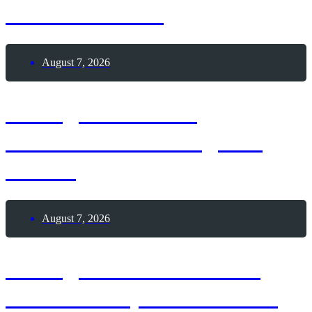
Wasserbombe
August 7, 2026
7. August 2026 –
Internationaler Tag des
Bieres
August 7, 2026
7. August 1909 – Erste
Frau durchquert die USA