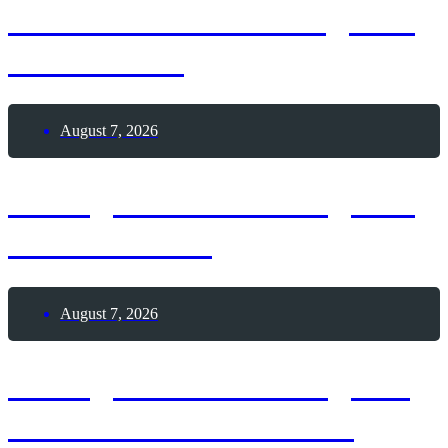
Deutscher Skat-Kongress
in Altenburg
August 7, 2026
7. August 2026 – Tag des
Leuchtturms
August 7, 2026
7. August 2026 – Tag der
Himbeeren mit Sahne