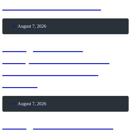
mit einem Automobil
August 7, 2026
7. August 1888 –
Theophilus Van Kannel
erhält Patent auf die
Drehtür
August 7, 2026
7. August 1886 – Erster