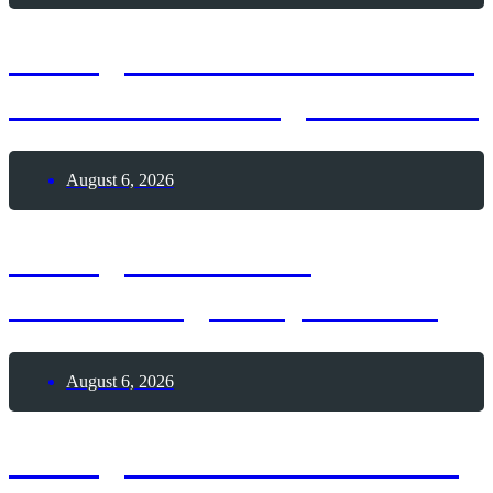
6. August 1991 – Weltweit
erste Webseite geht online
August 6, 2026
6. August 1928 –
Geburtstag Andy Warhol
August 6, 2026
6. August 1195 – Todestag