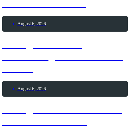
Heinrich der Löwe
August 6, 2026
6. August 1881 –
Geburtstag von Alexander
Fleming
August 6, 2026
6. August 2026 – Wackle-
mit-den-Zehen-Tag