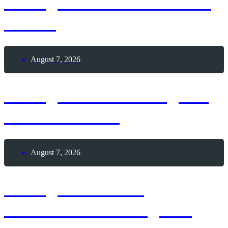
7. August 2026 – Braham
Pie-Tag
August 7, 2026
7. August 2026 – Tag der
Wasserbombe
August 7, 2026
7. August 2026 –
Internationaler Tag des