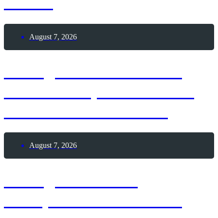
Bieres
August 7, 2026
7. August 1909 – Erste
Frau durchquert die USA
mit einem Automobil
August 7, 2026
7. August 1888 –
Theophilus Van Kannel