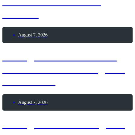
erhält Patent auf die
Drehtür
August 7, 2026
7. August 1886 – Erster
Deutscher Skat-Kongress
in Altenburg
August 7, 2026
7. August 2026 – Tag des