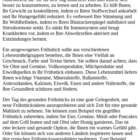
besser zu konzentrieren, zu lernen und zu arbeiten. Es hilft Ihnen,
Ihr Gewicht zu kontrollieren, indem es Ihren Stoffwechsel ankurbelt
und Ihr Hungergefühl reduziert. Es verbessert Ihre Stimmung und
Ihr Wohlbefinden, indem es Ihren Blutzuckerspiegel stabilisiert und
Stresshormone senkt. Es stärkt Ihr Immunsystem und beugt
Krankheiten vor, indem es Ihre Abwehrzellen aktiviert und
Entzündungen hemmt.
Ein ausgewogenes Frühstück sollte aus verschiedenen
Lebensmittelgruppen bestehen, die Ihnen eine Vielfalt an
Geschmack, Farbe und Textur bieten. Sie sollten darauf achten, dass
Sie Obst und Gemüse, Vollkornprodukte, Milchprodukte und
Eiweißquellen in Ihr Frühstück einbauen. Diese Lebensmittel liefern
Ihnen wichtige Vitamine, Mineralstoffe, Ballaststoffe,
Antioxidantien, Kalzium, Eiweiß, Eisen und andere Nährstoffe, die
Ihre Gesundheit schützen und fördern.
Der Tag des gesunden Frühstücks ist eine gute Gelegenheit, um
neue Frühstücksideen auszuprobieren und sich Zeit für eine gesunde
Mahlzeit zu nehmen. Sie können zum Beispiel ein gegrilltes
Frühstück zubereiten, indem Sie Eier, Gemüse, Müsli oder Pancakes
auf dem Grill braten und mit Obst oder Honig garnieren. Das ist
eine leckere und gesunde Option, die Ihnen ein warmes Gefühl gibt.
Oder Sie können sich von anderen Ländern inspirieren lassen und
ihre typischen Frühstücksspezialitäten probieren. Zum Beispiel