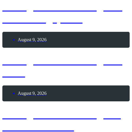
8. August 2026 – Tag des
Modellflugsports
August 9, 2026
8. August 2026 – Tag des
Sees
August 9, 2026
9. August 2026 – Tag der
Passionsfrucht