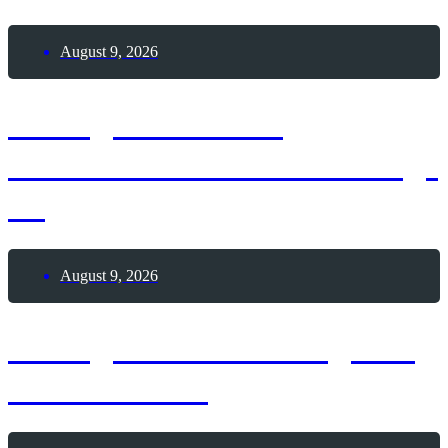
August 9, 2026
9. August 2026 –
Internationaler Coworking-
Tag
August 9, 2026
9. August 2026 – Tag des
Pool Billards