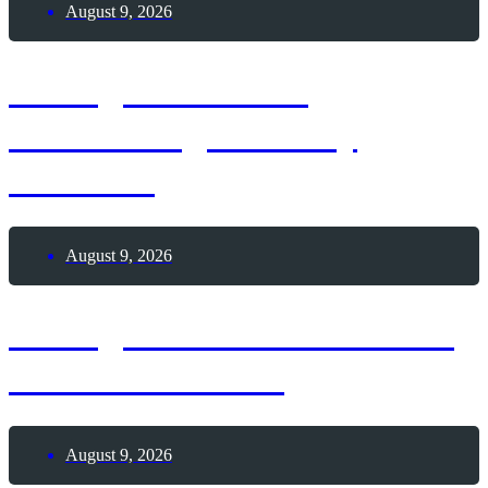
August 9, 2026
9. August 1963 –
Geburtstag Whitney
Houston
August 9, 2026
9. August 1962 – Todestag
Hermann Hesse
August 9, 2026