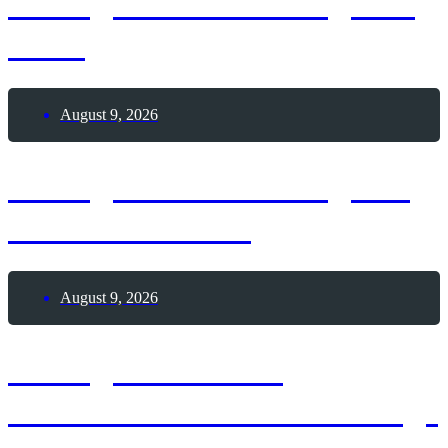
8. August 2026 – Tag des
Sees
August 9, 2026
9. August 2026 – Tag der
Passionsfrucht
August 9, 2026
9. August 2026 –
Internationaler Coworking-