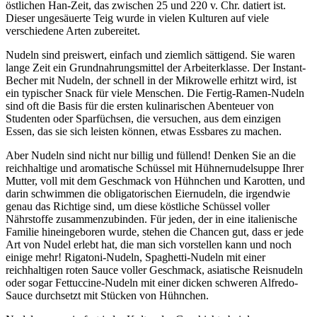
östlichen Han-Zeit, das zwischen 25 und 220 v. Chr. datiert ist.
Dieser ungesäuerte Teig wurde in vielen Kulturen auf viele
verschiedene Arten zubereitet.
Nudeln sind preiswert, einfach und ziemlich sättigend. Sie waren
lange Zeit ein Grundnahrungsmittel der Arbeiterklasse. Der Instant-
Becher mit Nudeln, der schnell in der Mikrowelle erhitzt wird, ist
ein typischer Snack für viele Menschen. Die Fertig-Ramen-Nudeln
sind oft die Basis für die ersten kulinarischen Abenteuer von
Studenten oder Sparfüchsen, die versuchen, aus dem einzigen
Essen, das sie sich leisten können, etwas Essbares zu machen.
Aber Nudeln sind nicht nur billig und füllend! Denken Sie an die
reichhaltige und aromatische Schüssel mit Hühnernudelsuppe Ihrer
Mutter, voll mit dem Geschmack von Hühnchen und Karotten, und
darin schwimmen die obligatorischen Eiernudeln, die irgendwie
genau das Richtige sind, um diese köstliche Schüssel voller
Nährstoffe zusammenzubinden. Für jeden, der in eine italienische
Familie hineingeboren wurde, stehen die Chancen gut, dass er jede
Art von Nudel erlebt hat, die man sich vorstellen kann und noch
einige mehr! Rigatoni-Nudeln, Spaghetti-Nudeln mit einer
reichhaltigen roten Sauce voller Geschmack, asiatische Reisnudeln
oder sogar Fettuccine-Nudeln mit einer dicken schweren Alfredo-
Sauce durchsetzt mit Stücken von Hühnchen.