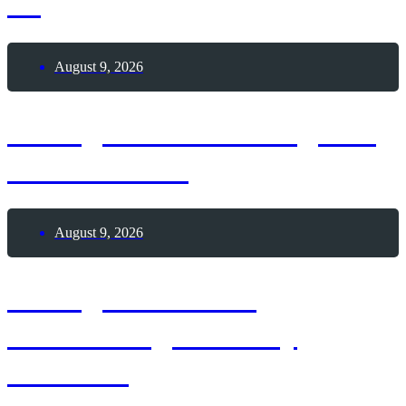
Tag
August 9, 2026
9. August 2026 – Tag des
Pool Billards
August 9, 2026
9. August 1963 –
Geburtstag Whitney
Houston