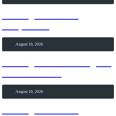
10. August 2026 –
Faulpelz-Tag
August 10, 2026
10. August 2026 – Tag der
Wolkenkratzer
August 10, 2026
10. August 2026 –