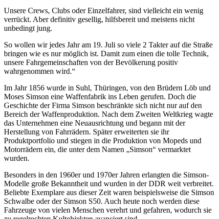
Unsere Crews, Clubs oder Einzelfahrer, sind vielleicht ein wenig
verrückt. Aber definitiv gesellig, hilfsbereit und meistens nicht
unbedingt jung.
So wollen wir jedes Jahr am 19. Juli so viele 2 Takter auf die Straße
bringen wie es nur möglich ist. Damit zum einen die tolle Technik,
unsere Fahrgemeinschaften von der Bevölkerung positiv
wahrgenommen wird.“
Im Jahr 1856 wurde in Suhl, Thüringen, von den Brüdern Löb und
Moses Simson eine Waffenfabrik ins Leben gerufen. Doch die
Geschichte der Firma Simson beschränkte sich nicht nur auf den
Bereich der Waffenproduktion. Nach dem Zweiten Weltkrieg wagte
das Unternehmen eine Neuausrichtung und begann mit der
Herstellung von Fahrrädern. Später erweiterten sie ihr
Produktportfolio und stiegen in die Produktion von Mopeds und
Motorrädern ein, die unter dem Namen „Simson“ vermarktet
wurden.
Besonders in den 1960er und 1970er Jahren erlangten die Simson-
Modelle große Bekanntheit und wurden in der DDR weit verbreitet.
Beliebte Exemplare aus dieser Zeit waren beispielsweise die Simson
Schwalbe oder der Simson S50. Auch heute noch werden diese
Fahrzeuge von vielen Menschen verehrt und gefahren, wodurch sie
zu regelrechten Kultobjekten avanciert sind.