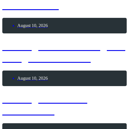
Weltlöwentag
August 10, 2026
10. August 2026 – Tag des
heiligen Laurentius
August 10, 2026
10. August 2026 –
S’mores-Tag