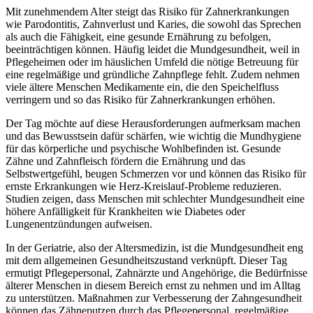
Mit zunehmendem Alter steigt das Risiko für Zahnerkrankungen
wie Parodontitis, Zahnverlust und Karies, die sowohl das Sprechen
als auch die Fähigkeit, eine gesunde Ernährung zu befolgen,
beeinträchtigen können. Häufig leidet die Mundgesundheit, weil in
Pflegeheimen oder im häuslichen Umfeld die nötige Betreuung für
eine regelmäßige und gründliche Zahnpflege fehlt. Zudem nehmen
viele ältere Menschen Medikamente ein, die den Speichelfluss
verringern und so das Risiko für Zahnerkrankungen erhöhen.
Der Tag möchte auf diese Herausforderungen aufmerksam machen
und das Bewusstsein dafür schärfen, wie wichtig die Mundhygiene
für das körperliche und psychische Wohlbefinden ist. Gesunde
Zähne und Zahnfleisch fördern die Ernährung und das
Selbstwertgefühl, beugen Schmerzen vor und können das Risiko für
ernste Erkrankungen wie Herz-Kreislauf-Probleme reduzieren.
Studien zeigen, dass Menschen mit schlechter Mundgesundheit eine
höhere Anfälligkeit für Krankheiten wie Diabetes oder
Lungenentzündungen aufweisen.
In der Geriatrie, also der Altersmedizin, ist die Mundgesundheit eng
mit dem allgemeinen Gesundheitszustand verknüpft. Dieser Tag
ermutigt Pflegepersonal, Zahnärzte und Angehörige, die Bedürfnisse
älterer Menschen in diesem Bereich ernst zu nehmen und im Alltag
zu unterstützen. Maßnahmen zur Verbesserung der Zahngesundheit
können das Zähneputzen durch das Pflegepersonal, regelmäßige