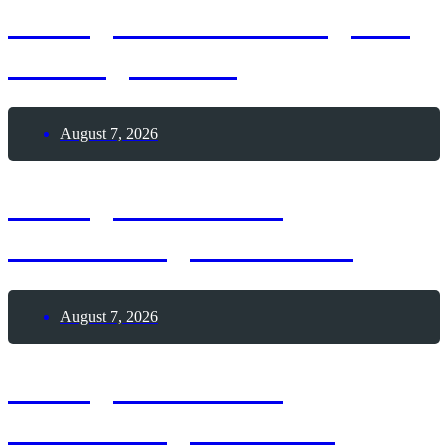
7. August 2026 – Tag der
Seeungeheuer
August 7, 2026
7. August 1876 –
Geburtstag Mata Hari
August 7, 2026
7. August 1873 –
Geburtstag Joachim