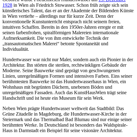
1928
in Wien als Friedrich Stowasser. Schon früh zeigte sich sein
künstlerisches Talent, das er an der Akademie der Bildenden Künste
in Wien vertiefte – allerdings nur für kurze Zeit. Denn der
konventionelle Kunstunterricht entsprach nicht seinem freien,
intuitiven Schaffen. Bereits in den 1950er-Jahren erregte er mit
seinen farbenfrohen, spiralförmigen Malereien internationale
Aufmerksamkeit. Die von ihm entwickelte Technik der
„transautomatischen Malerei“ betonte Spontaneität und
Individualität.
Hundertwasser war nicht nur Maler, sondern auch ein Pionier in der
Architektur. Ihn störten die sterilen, rechtwinkligen Gebäude der
Moderne. Seine Bauwerke sind geprägt von geschwungenen
Linien, unregelmäßigen Formen und intensiven Farben. Eins seiner
berühmtesten Bauwerke ist das Hundertwasserhaus in Wien, ein
Wohnhaus mit begrünten Dächern, unebenen Böden und
unregelmäßigen Fassaden. Auch das KunstHausWien trägt seine
Handschrift und ist heute ein Museum für sein Werk.
Neben Wien prägte Hundertwasser weltweit das Stadtbild: Das
Grüne Zitadelle in Magdeburg, die Hundertwasser-Kirche in der
Steiermark und das Thermalbad Bad Blumau sind nur einige seiner
berühmten Werke. In Deutschland ist besonders das Waldspirale-
Haus in Darmstadt ein Beispiel für seine visionäre Architektur.