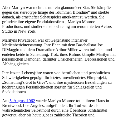
Aber Marilyn war mehr als nur ein glamouröser Star. Sie kämpfte
gegen das stereotype Image der „dummen Blondine“ und strebte
danach, als ernsthafter Schauspieler anerkannt zu werden. Sie
gründete ihre eigene Produktionsfirma, Marilyn Monroe
Productions, und studierte method acting am renommierten Actors
Studio in New York.
Marilyns Privatleben war oft Gegenstand intensiver
Medienberichterstattung. Ihre Ehen mit dem Baseballstar Joe
DiMaggio und dem Dramatiker Arthur Miller waren turbulent und
endeten beide in Scheidung. Trotz ihres Ruhms kämpfte Marilyn mit
persönlichen Dämonen, darunter Unsicherheiten, Depressionen und
Abhängigkeiten.
Ihre letzten Lebensjahre waren von beruflichen und persönlichen
Schwierigkeiten geprägt. Ihr letztes, unvollendetes Filmprojekt,
„Something’s Got to Give“, und ihre mysteriösen Beziehungen zu
hochrangigen Persönlichkeiten sorgten für Schlagzeilen und
Spekulationen.
Am
5. August 1962
wurde Marilyn Monroe tot in ihrem Haus in
Brentwood, Los Angeles, aufgefunden. Ihr Tod wurde als
wahrscheinlicher Selbstmord durch eine Überdosis Schlafmittel
gewertet, aber bis heute gibt es zahlreiche Theorien und