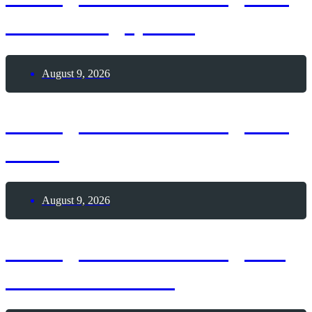
Modellflugsports
August 9, 2026
8. August 2026 – Tag des
Sees
August 9, 2026
9. August 2026 – Tag der
Passionsfrucht