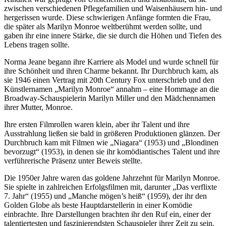
zwischen verschiedenen Pflegefamilien und Waisenhäusern hin- und
hergerissen wurde. Diese schwierigen Anfänge formten die Frau,
die später als Marilyn Monroe weltberühmt werden sollte, und
gaben ihr eine innere Stärke, die sie durch die Höhen und Tiefen des
Lebens tragen sollte.
Norma Jeane begann ihre Karriere als Model und wurde schnell für
ihre Schönheit und ihren Charme bekannt. Ihr Durchbruch kam, als
sie 1946 einen Vertrag mit 20th Century Fox unterschrieb und den
Künstlernamen „Marilyn Monroe“ annahm – eine Hommage an die
Broadway-Schauspielerin Marilyn Miller und den Mädchennamen
ihrer Mutter, Monroe.
Ihre ersten Filmrollen waren klein, aber ihr Talent und ihre
Ausstrahlung ließen sie bald in größeren Produktionen glänzen. Der
Durchbruch kam mit Filmen wie „Niagara“ (1953) und „Blondinen
bevorzugt“ (1953), in denen sie ihr komödiantisches Talent und ihre
verführerische Präsenz unter Beweis stellte.
Die 1950er Jahre waren das goldene Jahrzehnt für Marilyn Monroe.
Sie spielte in zahlreichen Erfolgsfilmen mit, darunter „Das verflixte
7. Jahr“ (1955) und „Manche mögen’s heiß“ (1959), der ihr den
Golden Globe als beste Hauptdarstellerin in einer Komödie
einbrachte. Ihre Darstellungen brachten ihr den Ruf ein, einer der
talentiertesten und faszinierendsten Schauspieler ihrer Zeit zu sein.