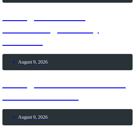
9. August 1963 –
Geburtstag Whitney
Houston
August 9, 2026
9. August 1962 – Todestag
Hermann Hesse
August 9, 2026