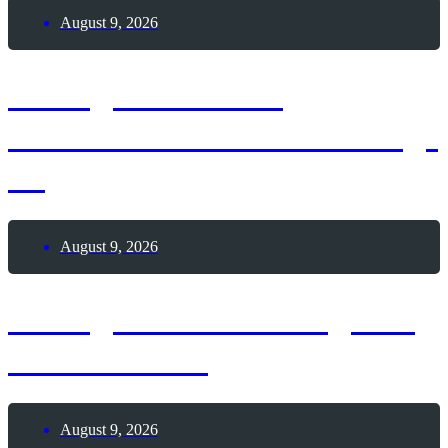
August 9, 2026
9. August 2026 –
Internationaler Coworking-
Tag
August 9, 2026
9. August 2026 – Tag des
Pool Billards
August 9, 2026