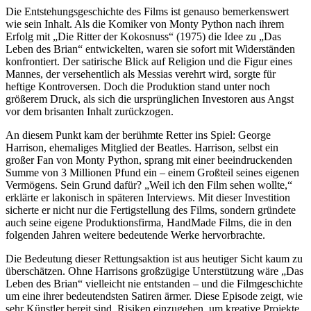
Die Entstehungsgeschichte des Films ist genauso bemerkenswert
wie sein Inhalt. Als die Komiker von Monty Python nach ihrem
Erfolg mit „Die Ritter der Kokosnuss“ (1975) die Idee zu „Das
Leben des Brian“ entwickelten, waren sie sofort mit Widerständen
konfrontiert. Der satirische Blick auf Religion und die Figur eines
Mannes, der versehentlich als Messias verehrt wird, sorgte für
heftige Kontroversen. Doch die Produktion stand unter noch
größerem Druck, als sich die ursprünglichen Investoren aus Angst
vor dem brisanten Inhalt zurückzogen.
An diesem Punkt kam der berühmte Retter ins Spiel: George
Harrison, ehemaliges Mitglied der Beatles. Harrison, selbst ein
großer Fan von Monty Python, sprang mit einer beeindruckenden
Summe von 3 Millionen Pfund ein – einem Großteil seines eigenen
Vermögens. Sein Grund dafür? „Weil ich den Film sehen wollte,“
erklärte er lakonisch in späteren Interviews. Mit dieser Investition
sicherte er nicht nur die Fertigstellung des Films, sondern gründete
auch seine eigene Produktionsfirma, HandMade Films, die in den
folgenden Jahren weitere bedeutende Werke hervorbrachte.
Die Bedeutung dieser Rettungsaktion ist aus heutiger Sicht kaum zu
überschätzen. Ohne Harrisons großzügige Unterstützung wäre „Das
Leben des Brian“ vielleicht nie entstanden – und die Filmgeschichte
um eine ihrer bedeutendsten Satiren ärmer. Diese Episode zeigt, wie
sehr Künstler bereit sind, Risiken einzugehen, um kreative Projekte