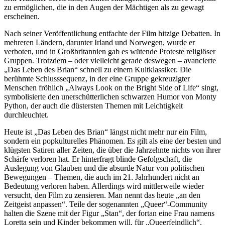
zu ermöglichen, die in den Augen der Mächtigen als zu gewagt
erscheinen.
Nach seiner Veröffentlichung entfachte der Film hitzige Debatten. In
mehreren Ländern, darunter Irland und Norwegen, wurde er
verboten, und in Großbritannien gab es wütende Proteste religiöser
Gruppen. Trotzdem – oder vielleicht gerade deswegen – avancierte
„Das Leben des Brian“ schnell zu einem Kultklassiker. Die
berühmte Schlusssequenz, in der eine Gruppe gekreuzigter
Menschen fröhlich „Always Look on the Bright Side of Life“ singt,
symbolisierte den unerschütterlichen schwarzen Humor von Monty
Python, der auch die düstersten Themen mit Leichtigkeit
durchleuchtet.
Heute ist „Das Leben des Brian“ längst nicht mehr nur ein Film,
sondern ein popkulturelles Phänomen. Es gilt als eine der besten und
klügsten Satiren aller Zeiten, die über die Jahrzehnte nichts von ihrer
Schärfe verloren hat. Er hinterfragt blinde Gefolgschaft, die
Auslegung von Glauben und die absurde Natur von politischen
Bewegungen – Themen, die auch im 21. Jahrhundert nicht an
Bedeutung verloren haben. Allerdings wird mittlerweile wieder
versucht, den Film zu zensieren. Man nennt das heute „an den
Zeitgeist anpassen“. Teile der sogenannten „Queer“-Community
halten die Szene mit der Figur „Stan“, der fortan eine Frau namens
Loretta sein und Kinder bekommen will, für „Queerfeindlich“.