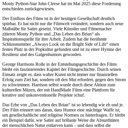
Monty Python-Star John Cleese hat im Mai 2025 diese Forderung
entschieden zurückgewiesen.
Der Einfluss des Films ist in der heutigen Gesellschaft deutlich
spürbar. Er hat nicht nur die Filmwelt verändert, sondern auch neue
Maßstäbe für Satire gesetzt. Viele Künstler und Filmemacher
zitieren Monty Python und „Das Leben des Brian“ als
Inspirationsquelle für ihre Arbeit. Zudem hat die berühmte
Schlussnummer „Always Look on the Bright Side of Life“ einen
festen Platz in der Popkultur gefunden und ist zu einer Hymne der
Resilienz und des Galgenhumors geworden.
George Harrisons Rolle in der Entstehungsgeschichte des Films
bleibt ein faszinierendes Kapitel der Filmgeschichte. Durch seinen
Einsatz zeigte er, dass wahre Kunst nicht immer nur finanziellen
Erfolg zum Ziel hat, sondern oft den Mut erfordert, gegen den Strom
zu schwimmen. Harrison selbst wurde durch diese Aktion zum
kulturellen Mäzen, der mit HandMade Films eine Plattform für
kreative und unkonventionelle Projekte schuf.
Das Erbe von „Das Leben des Brian“ ist so lebendig wie eh und je.
Der Film erinnert uns daran, dass Humor eine mächtige Waffe ist,
um gesellschaftliche und religiöse Normen zu hinterfragen. Er bleibt
ein Beispiel dafür, wie Satire auf brillante Weise die Absurditäten
der menschlichen Natur entlarven kann – und dass selbst die