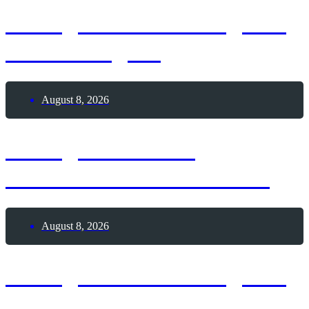
8. August 2026 – Tag des
Whataburgers
August 8, 2026
8. August 2026 –
Internationaler Kater-Tag
August 8, 2026
8. August 2026 – Tag des
Garagenverkaufs