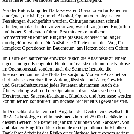
Anästhesie und veränderte die Medizin grundlegend.
Vor der Entdeckung der Narkose waren Operationen für Patienten
eine Qual, die häufig nur mit Alkohol, Opium oder physischen
Fesselungen durchgeführt wurden. Chirurgen mussten schnell
arbeiten, um das Leiden zu verkürzen, was oft zu groben Eingriffen
und hohen Sterberaten führte. Erst mit der kontrollierten
Schmerzfreiheit konnten Eingriffe präziser, sicherer und länger
durchgeführt werden. Die Anästhesie öffnete damit den Weg für
komplexe Operationen im Bauchraum, am Herzen oder am Gehirn.
Im Laufe der Jahrzehnte entwickelte sich die Anästhesie zu einem
eigenständigen Fachgebiet. Heute umfasst sie nicht nur die Narkose
im Operationssaal, sondern auch die Schmerztherapie, die
Intensivmedizin und die Notfallversorgung. Moderne Anästhetika
sind präzise steuerbar, ihre Wirkung lässt sich auf Alter, Gewicht
und Gesundheitszustand jedes Patienten abstimmen. Auch die
Überwachung während der Operation hat sich stark verbessert;
Herzfrequenz, Sauerstoffsättigung, Blutdruck und Atemgase werden
kontinuierlich kontrolliert, um höchste Sicherheit zu gewährleisten.
In Deutschland arbeiten nach Angaben der Deutschen Gesellschaft
für Anästhesiologie und Intensivmedizin rund 25.000 Fachärzte in
diesem Bereich. Sie betreuen jährlich Millionen von Narkosen, von
ambulanten Eingriffen bis zu komplexen Operationen in Kliniken.
Dank ihrer Arbeit ist das Risiko einer Narkose heute extrem gering;