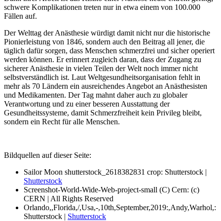
schwere Komplikationen treten nur in etwa einem von 100.000
Fällen auf.
Der Welttag der Anästhesie würdigt damit nicht nur die historische
Pionierleistung von 1846, sondern auch den Beitrag all jener, die
täglich dafür sorgen, dass Menschen schmerzfrei und sicher operiert
werden können. Er erinnert zugleich daran, dass der Zugang zu
sicherer Anästhesie in vielen Teilen der Welt noch immer nicht
selbstverständlich ist. Laut Weltgesundheitsorganisation fehlt in
mehr als 70 Ländern ein ausreichendes Angebot an Anästhesisten
und Medikamenten. Der Tag mahnt daher auch zu globaler
Verantwortung und zu einer besseren Ausstattung der
Gesundheitssysteme, damit Schmerzfreiheit kein Privileg bleibt,
sondern ein Recht für alle Menschen.
Bildquellen auf dieser Seite:
Sailor Moon shutterstock_2618382831 crop: Shutterstock |
Shutterstock
Screenshot-World-Wide-Web-project-small (C) Cern: (c)
CERN | All Rights Reserved
Orlando,,Florida,/,Usa,-,10th,September,2019:,Andy,Warhol,:
Shutterstock |
Shutterstock