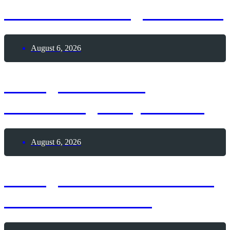
erste Webseite geht online
August 6, 2026
6. August 1928 –
Geburtstag Andy Warhol
August 6, 2026
6. August 1195 – Todestag
Heinrich der Löwe