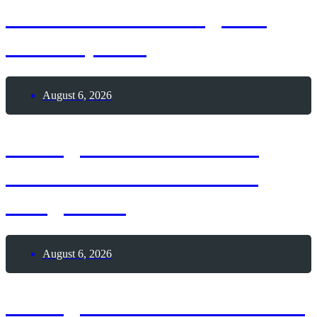
Internationaler Tag des
Tauchsports
August 6, 2026
6. August 2026 – Lass
Ballons in den Himmel
steigen-Tag
August 6, 2026
6. August 1991 – Weltweit