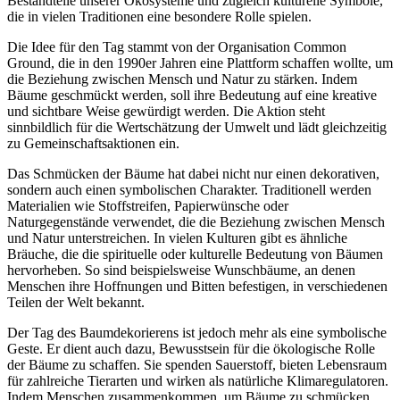
Bestandteile unserer Ökosysteme und zugleich kulturelle Symbole,
die in vielen Traditionen eine besondere Rolle spielen.
Die Idee für den Tag stammt von der Organisation Common
Ground, die in den 1990er Jahren eine Plattform schaffen wollte, um
die Beziehung zwischen Mensch und Natur zu stärken. Indem
Bäume geschmückt werden, soll ihre Bedeutung auf eine kreative
und sichtbare Weise gewürdigt werden. Die Aktion steht
sinnbildlich für die Wertschätzung der Umwelt und lädt gleichzeitig
zu Gemeinschaftsaktionen ein.
Das Schmücken der Bäume hat dabei nicht nur einen dekorativen,
sondern auch einen symbolischen Charakter. Traditionell werden
Materialien wie Stoffstreifen, Papierwünsche oder
Naturgegenstände verwendet, die die Beziehung zwischen Mensch
und Natur unterstreichen. In vielen Kulturen gibt es ähnliche
Bräuche, die die spirituelle oder kulturelle Bedeutung von Bäumen
hervorheben. So sind beispielsweise Wunschbäume, an denen
Menschen ihre Hoffnungen und Bitten befestigen, in verschiedenen
Teilen der Welt bekannt.
Der Tag des Baumdekorierens ist jedoch mehr als eine symbolische
Geste. Er dient auch dazu, Bewusstsein für die ökologische Rolle
der Bäume zu schaffen. Sie spenden Sauerstoff, bieten Lebensraum
für zahlreiche Tierarten und wirken als natürliche Klimaregulatoren.
Indem Menschen zusammenkommen, um Bäume zu schmücken,