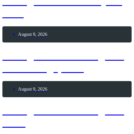
9. August 2026 – Sinjska
Alka
August 9, 2026
8. August 2026 – Tag des
Modellflugsports
August 9, 2026
8. August 2026 – Tag des
Sees