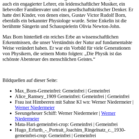
auch ein engagierter Lehrer, ein leidenschaftlicher Musiker, ein
liebevoller Familienvater und ein gesellschaftskritischer Denker. Er
hatte drei Kinder, von denen eines, Gustav Victor Rudolf Born,
ebenfalls ein bekannter Physiologe wurde. Seine Enkelin ist die
berühmte Sängerin und Schauspielerin Olivia Newton-John.
Max Born hinterließ ein reiches Erbe an wissenschaftlichen
Erkenntnissen, die unser Verständnis der Natur auf fundamentalste
Weise verändert haben. Er war ein Vorbild für viele Generationen
von Physikern, die seinem Motto folgten: „Die Physik ist das
schönste Abenteuer des menschlichen Geistes.“
Bildquellen auf dieser Seite:
Max_Born-Gemeinfrei: Gemeinfrei | Gemeinfrei
Alice_Ramsey_1909 Gemeinfrei: Gemeinfrei | Gemeinfrei
Frau isst Himbeeren mit Sahne KI wn: Werner Niedermeier |
Werner Niedermeier
Seeungeheuer Schiff: Werner Niedermeier |
Werner
Niedermeier
Mata-Hari-gemeinfrei-crop: Gemeinfrei | Gemeinfrei
Hugo_Erfurth_-_Portrait_Joachim_Ringelnatz_c._1930-
gemeinfrei-crop: Gemeinfrei | Gemeinfrei