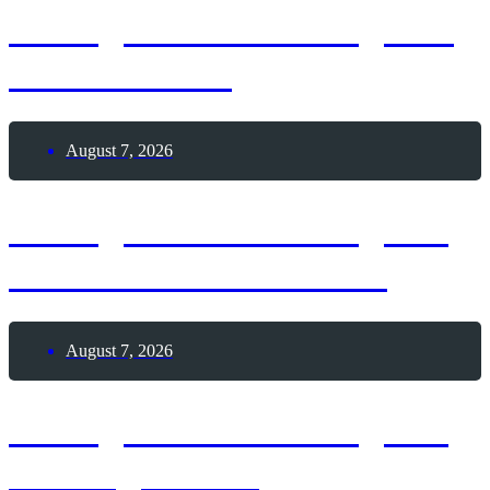
7. August 2026 – Tag des
Leuchtturms
August 7, 2026
7. August 2026 – Tag der
Himbeeren mit Sahne
August 7, 2026
7. August 2026 – Tag der
Seeungeheuer