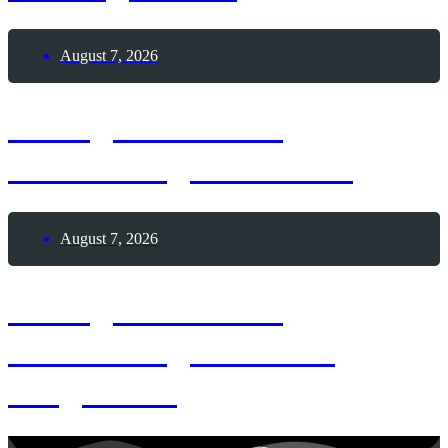
August 7, 2026
7. August 1876 –
Geburtstag Mata Hari
August 7, 2026
7. August 1873 –
Geburtstag Joachim
Ringelnatz