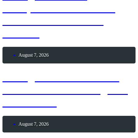
Theophilus Van Kannel
erhält Patent auf die
Drehtür
August 7, 2026
7. August 1886 – Erster
Deutscher Skat-Kongress
in Altenburg
August 7, 2026