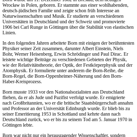
Wrocław in Polen, geboren. Er stammte aus einer wohlhabenden,
deutsch-jüdischen Familie und zeigte schon früh Interesse an
Naturwissenschaften und Musik. Er studierte an verschiedenen
Universitäten in Deutschland und der Schweiz und promovierte
1906 bei Carl Runge in Göttingen über die Stabilität von elastischen
Linien.
In den folgenden Jahren arbeitete Born mit einigen der berühmtesten
Physiker seiner Zeit zusammen, darunter Albert Einstein, Niels
Bohr, Werner Heisenberg, Erwin Schrödinger und Paul Dirac. Er
leistete wichtige Beiträge zu verschiedenen Gebieten der Physik,
wie der Relativitätstheorie, der Optik, der Festkörperphysik und der
Atomphysik. Er formulierte unter anderem die Born-Reihe, die
Born-Regel, die Born-Oppenheimer-Näherung und den Born-
Haber-Kreisprozess.
Born musste 1933 vor den Nationalsozialisten aus Deutschland
fliehen, da er als Jude und Pazifist verfolgt wurde. Er emigrierte
nach Großbritannien, wo er die britische Staatsbürgerschaft annahm
und Professor an der Universität Edinburgh wurde. Er blieb bis zu
seiner Emeritierung 1953 in Schottland und kehrte dann nach
Deutschland zurück, wo er bis zu seinem Tod am 5. Januar 1970 in
Göttingen lebte.
Born war nicht nur ein herausragender Wissenschaftler, sondern