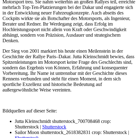
Motorsport treu. Sie nahm weiterhin an großen Rallyes teil, erreichte
mehrfach Top-Ten-Platzierungen bei der Dakar und engagierte sich
in der Entwicklung neuer Fahrzeugkonzepte. Auch abseits des
Cockpits wirkte sie als Botschafter des Motorsports, als Ingenieur,
Berater und Redner. Ihr Werdegang zeigt, dass Erfolg im
Hochleistungssport nicht allein von Kraft oder Geschwindigkeit
abhängt, sondern von Präzision, Ausdauer und strategischem
Denken.
Der Sieg von 2001 markiert bis heute einen Meilenstein in der
Geschichte der Rallye Paris–Dakar. Jutta Kleinschmidt bewies, dass
Spitzenleistungen im Motorsport keine Frage des Geschlechts sind,
sondern das Ergebnis von Können, Erfahrung und konsequenter
Vorbereitung. Ihr Name ist untrennbar mit der Geschichte dieses
Rennens verbunden und steht für einen Moment, in dem sich
sportliche Exzellenz und historische Bedeutung auf
außergewöhnliche Weise vereinten.
Bildquellen auf dieser Seite:
Jutta Kleinschmidt shutterstock_700708468 crop:
Shutterstock |
Shutterstock
Sailor Moon shutterstock_2618382831 crop: Shutterstock |
Shutterstock