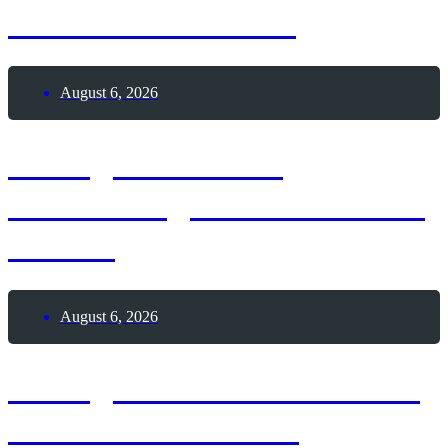
Heinrich der Löwe
August 6, 2026
6. August 1881 –
Geburtstag von Alexander
Fleming
August 6, 2026
6. August 2026 – Wackle-
mit-den-Zehen-Tag