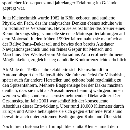
sportlicher Konsequenz und jahrelanger Erfahrung im Gelände
geprägt war.
Jutta Kleinschmidt wurde 1962 in Köln geboren und studierte
Physik, ein Fach, das ihr analytisches Denken ebenso schulte wie
ihr technisches Verständnis. Bevor sie selbst hinter das Steuer eines
Rennfahrzeugs stieg, sammelte sie erste Motorsporterfahrungen auf
dem Motorrad. In den frühen 1990er Jahren nahm sie mehrfach an
der Rallye Paris–Dakar teil und bewies dort bereits Ausdauer,
Navigationsgeschick und ein feines Gespür für Mensch und
Maschine. Der Wechsel vom Motorrad ins Auto eröffnete ihr neue
Möglichkeiten, zugleich stieg damit die Konkurrenzdichte erheblich.
Ab Mitte der 1990er Jahre etablierte sich Kleinschmidt im
Automobilsport der Rallye-Raids. Sie fuhr zunächst für Mitsubishi,
später auch für andere Hersteller, und gehörte bald regelmäßig zu
den Spitzenfahrern. Mehrere Etappensiege bei der Dakar machten
deutlich, dass sie nicht als Ausnahmeerscheinung wahrgenommen
werden wollte, sondern als ernstzunehmender Titelanwärter. Der
Gesamtsieg im Jahr 2001 war schließlich der konsequente
Abschluss dieser Entwicklung. Über rund 10.000 Kilometer durch
Europa und Afrika behauptete sie sich gegen erfahrene Profis und
bewahrte auch unter extremen Bedingungen Ruhe und Übersicht.
Nach ihrem historischen Triumph blieb Jutta Kleinschmidt dem