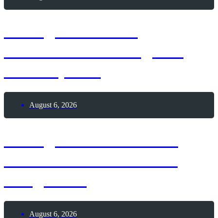
6. August 2026 –
Internationaler Tag des
Tauchsports
August 6, 2026
6. August 2026 – Lass
Ballons in den Himmel
steigen-Tag
August 6, 2026