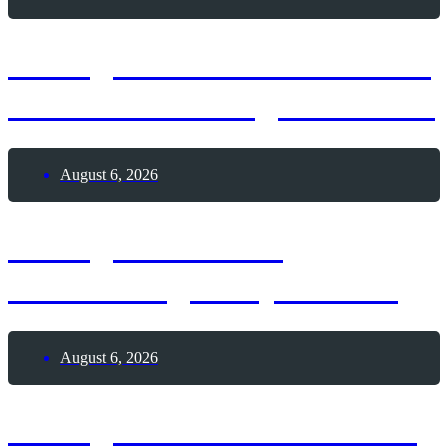
6. August 1991 – Weltweit
erste Webseite geht online
August 6, 2026
6. August 1928 –
Geburtstag Andy Warhol
August 6, 2026
6. August 1195 – Todestag