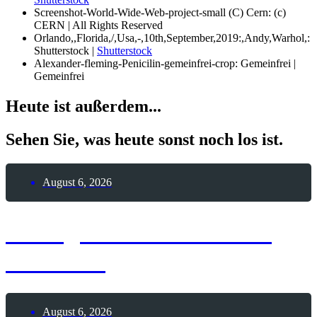
Screenshot-World-Wide-Web-project-small (C) Cern: (c)
CERN | All Rights Reserved
Orlando,,Florida,/,Usa,-,10th,September,2019:,Andy,Warhol,:
Shutterstock |
Shutterstock
Alexander-fleming-Penicilin-gemeinfrei-crop: Gemeinfrei |
Gemeinfrei
Heute ist außerdem...
Sehen Sie, was heute sonst noch los ist.
August 6, 2026
6. August 2026 – Sailor
Moon-Tag
August 6, 2026