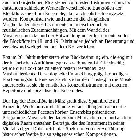
auch im bürgerlichen Musikleben zum festen Instrumentarium. Es
entstanden zahlreiche Werke für verschiedene Baugrößen der
Blockflöte, die oft im Ensemble, aber auch solistisch eingesetzt
wurden. Komponisten wie und nutzten die klanglichen
Möglichkeiten dieses Instruments in unterschiedlichen
musikalischen Zusammenhängen. Mit dem Wandel des
Musikgeschmacks und der Entwicklung neuer Instrumente verlor
die Blockflöte im 18. und 19. Jahrhundert jedoch an Bedeutung und
verschwand weitgehend aus dem Konzertleben.
Erst im 20. Jahrhundert setzte eine Rückbesinnung ein, die eng mit
der historischen Aufführungspraxis verbunden ist. Gleichzeitig
wurde die Blockflöte zu einem festen Bestandteil des
Musikunterrichts. Diese doppelte Entwicklung prägt ihr heutiges
Erscheinungsbild. Einerseits steht sie für den Einstieg in die Musik,
andererseits ist sie ein ernsthaftes Konzertinstrument mit eigenem
Repertoire und spezialisierten Ensembles.
Der Tag der Blockflöte im März greift diese Spannbreite auf.
Konzerte, Workshops und kleinere Veranstaltungen machen die
unterschiedlichen Facetten hörbar. Ensembles präsentieren
Programme, Musikschulen laden zum Mitmachen ein, und auch im
digitalen Raum entstehen Beiträge, die das Instrument in seiner
Vielfalt zeigen. Dabei reicht das Spektrum von der Aufführung
historischer Werke bis zu zeitgenössischen Kompositionen.