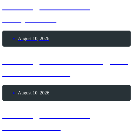
10. August 2026 –
Faulpelz-Tag
August 10, 2026
10. August 2026 – Tag der
Wolkenkratzer
August 10, 2026
10. August 2026 –
Weltlöwentag