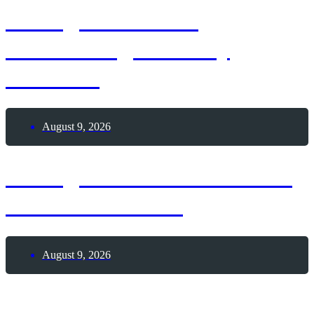
9. August 1963 –
Geburtstag Whitney
Houston
August 9, 2026
9. August 1962 – Todestag
Hermann Hesse
August 9, 2026
9. August 2026 – Tag des