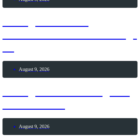
9. August 2026 –
Internationaler Coworking-
Tag
August 9, 2026
9. August 2026 – Tag des
Pool Billards
August 9, 2026