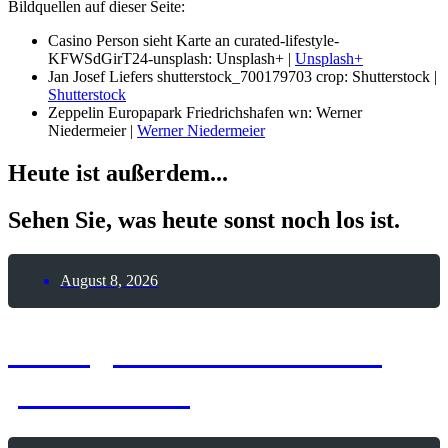
Bildquellen auf dieser Seite:
Casino Person sieht Karte an curated-lifestyle-
KFWSdGirT24-unsplash: Unsplash+ |
Unsplash+
Jan Josef Liefers shutterstock_700179703 crop: Shutterstock |
Shutterstock
Zeppelin Europapark Friedrichshafen wn: Werner
Niedermeier |
Werner Niedermeier
Heute ist außerdem...
Sehen Sie, was heute sonst noch los ist.
August 8, 2026
8. August 2026 – Glück
passiert-Tag