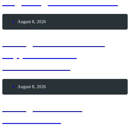
Augsburger Friedensfest
August 8, 2026
8. August 1929 – Graf
Zeppelin startet
Weltumrundung
August 8, 2026
8. August 2026 –
Memento-Tag