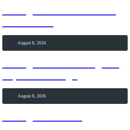
8. August 2026 – Frozen
Custard-Tag
August 8, 2026
8. August 2026 – Tag der
Top 8-Challenge
August 8, 2026
8. August 1964 –
Geburtstag Jan Josef