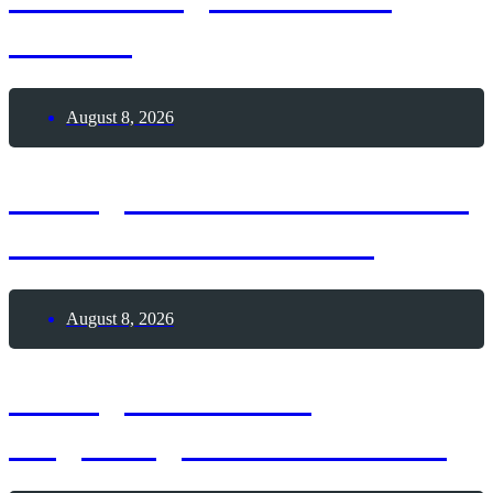
Liefers
August 8, 2026
8. August 2026 – Schlafe-
unter-Sternen-Nacht
August 8, 2026
8. August 2026 –
Augsburger Friedensfest