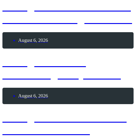
6. August 1991 – Weltweit
erste Webseite geht online
August 6, 2026
6. August 1928 –
Geburtstag Andy Warhol
August 6, 2026
6. August 1195 – Todestag
Heinrich der Löwe