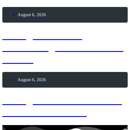
August 6, 2026
6. August 1881 –
Geburtstag von Alexander
Fleming
August 6, 2026
6. August 2026 – Wackle-
mit-den-Zehen-Tag