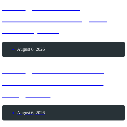
6. August 2026 –
Internationaler Tag des
Tauchsports
August 6, 2026
6. August 2026 – Lass
Ballons in den Himmel
steigen-Tag
August 6, 2026