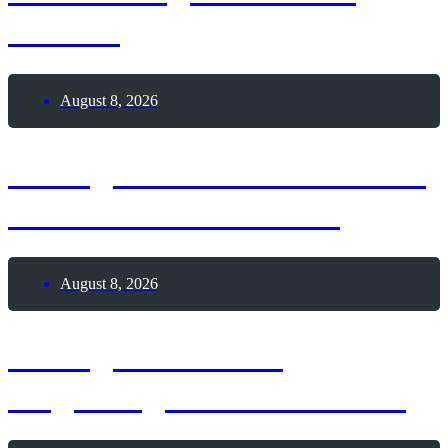
Liefers
August 8, 2026
8. August 2026 – Schlafe-
unter-Sternen-Nacht
August 8, 2026
8. August 2026 –
Augsburger Friedensfest