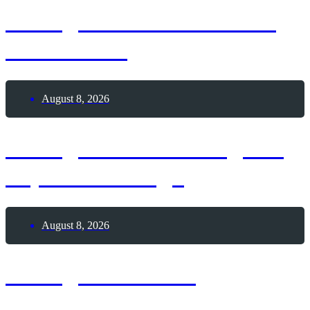
8. August 2026 – Frozen
Custard-Tag
August 8, 2026
8. August 2026 – Tag der
Top 8-Challenge
August 8, 2026
8. August 1964 –
Geburtstag Jan Josef