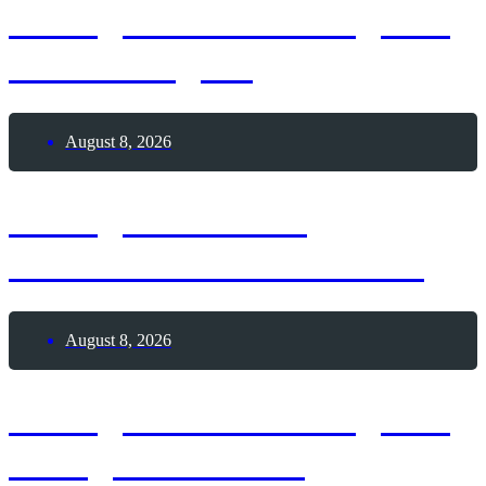
8. August 2026 – Tag des
Whataburgers
August 8, 2026
8. August 2026 –
Internationaler Kater-Tag
August 8, 2026
8. August 2026 – Tag des
Garagenverkaufs