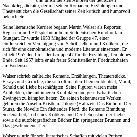
und umstrittensten Autoren der deutschen
Nachkriegsliteratur, der mit seinen Romanen, Erzählungen und
Theaterstücken die Gesellschaft seiner Zeit kritisch und humorvoll
beleuchtete.
Seine literarische Karriere begann Martin Walser als Reporter,
Regisseur und Hörspielautor beim Süddeutschen Rundfunk in
Stuttgart. Er wurde 1953 Mitglied der Gruppe 47, einer
einflussreichen Vereinigung von Schriftstellern und Kritikern, die
sich für eine demokratische und moderne Literatur einsetzten. Er
erhielt 1955 den Preis der Gruppe 47 für die Erzählung Templones
Ende. Seit 1957 lebte er als freier Schriftsteller in Friedrichshafen
am Bodensee.
Walser schrieb zahlreiche Romane, Erzählungen, Theaterstücke,
Essays und Gedichte, die sich oft mit den Themen Identität, Moral,
Schuld und Liebe beschäftigten. Seine Figuren waren meist
Antihelden, die mit inneren Konflikten und gesellschaftlichen
Zwängen zu kämpfen hatten. Zu seinen bekanntesten Werken
gehören die Anselm-Kristlein-Trilogie (Halbzeit, Das Einhorn, Der
Sturz), die Novelle Ein fliehendes Pferd, die Romane Brandung,
Seelenarbeit, Tod eines Kritikers und Der Lebenslauf der Liebe
sowie die autobiografischen Bücher Ein springender Brunnen und
Das geschundene Tier.
Walser wurde für sein literarisches Schaffen mit vielen Preisen