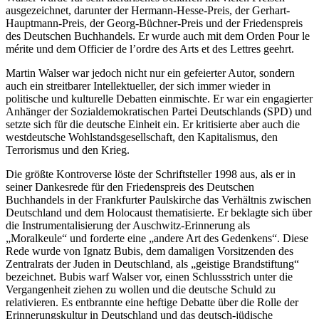
ausgezeichnet, darunter der Hermann-Hesse-Preis, der Gerhart-
Hauptmann-Preis, der Georg-Büchner-Preis und der Friedenspreis
des Deutschen Buchhandels. Er wurde auch mit dem Orden Pour le
mérite und dem Officier de l’ordre des Arts et des Lettres geehrt.
Martin Walser war jedoch nicht nur ein gefeierter Autor, sondern
auch ein streitbarer Intellektueller, der sich immer wieder in
politische und kulturelle Debatten einmischte. Er war ein engagierter
Anhänger der Sozialdemokratischen Partei Deutschlands (SPD) und
setzte sich für die deutsche Einheit ein. Er kritisierte aber auch die
westdeutsche Wohlstandsgesellschaft, den Kapitalismus, den
Terrorismus und den Krieg.
Die größte Kontroverse löste der Schriftsteller 1998 aus, als er in
seiner Dankesrede für den Friedenspreis des Deutschen
Buchhandels in der Frankfurter Paulskirche das Verhältnis zwischen
Deutschland und dem Holocaust thematisierte. Er beklagte sich über
die Instrumentalisierung der Auschwitz-Erinnerung als
„Moralkeule“ und forderte eine „andere Art des Gedenkens“. Diese
Rede wurde von Ignatz Bubis, dem damaligen Vorsitzenden des
Zentralrats der Juden in Deutschland, als „geistige Brandstiftung“
bezeichnet. Bubis warf Walser vor, einen Schlussstrich unter die
Vergangenheit ziehen zu wollen und die deutsche Schuld zu
relativieren. Es entbrannte eine heftige Debatte über die Rolle der
Erinnerungskultur in Deutschland und das deutsch-jüdische