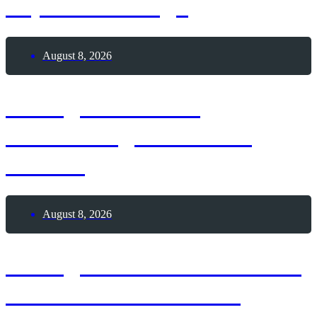
Top 8-Challenge
August 8, 2026
8. August 1964 –
Geburtstag Jan Josef
Liefers
August 8, 2026
8. August 2026 – Schlafe-
unter-Sternen-Nacht