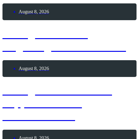
August 8, 2026
8. August 2026 –
Augsburger Friedensfest
August 8, 2026
8. August 1929 – Graf
Zeppelin startet
Weltumrundung
August 8, 2026