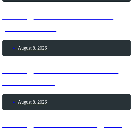
8. August 2026 – Glück
passiert-Tag
August 8, 2026
8. August 2026 – Frozen
Custard-Tag
August 8, 2026
8. August 2026 – Tag der