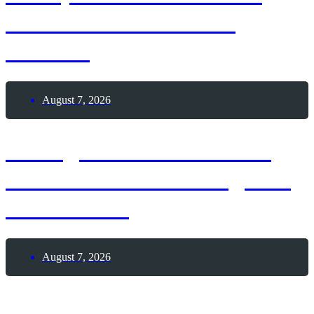
erhält Patent auf die
Drehtür
August 7, 2026
7. August 1886 – Erster
Deutscher Skat-Kongress
in Altenburg
August 7, 2026
7. August 2026 – Tag des