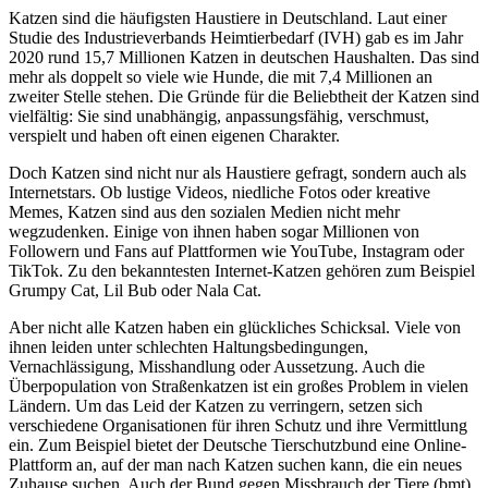
Katzen sind die häufigsten Haustiere in Deutschland. Laut einer
Studie des Industrieverbands Heimtierbedarf (IVH) gab es im Jahr
2020 rund 15,7 Millionen Katzen in deutschen Haushalten. Das sind
mehr als doppelt so viele wie Hunde, die mit 7,4 Millionen an
zweiter Stelle stehen. Die Gründe für die Beliebtheit der Katzen sind
vielfältig: Sie sind unabhängig, anpassungsfähig, verschmust,
verspielt und haben oft einen eigenen Charakter.
Doch Katzen sind nicht nur als Haustiere gefragt, sondern auch als
Internetstars. Ob lustige Videos, niedliche Fotos oder kreative
Memes, Katzen sind aus den sozialen Medien nicht mehr
wegzudenken. Einige von ihnen haben sogar Millionen von
Followern und Fans auf Plattformen wie YouTube, Instagram oder
TikTok. Zu den bekanntesten Internet-Katzen gehören zum Beispiel
Grumpy Cat, Lil Bub oder Nala Cat.
Aber nicht alle Katzen haben ein glückliches Schicksal. Viele von
ihnen leiden unter schlechten Haltungsbedingungen,
Vernachlässigung, Misshandlung oder Aussetzung. Auch die
Überpopulation von Straßenkatzen ist ein großes Problem in vielen
Ländern. Um das Leid der Katzen zu verringern, setzen sich
verschiedene Organisationen für ihren Schutz und ihre Vermittlung
ein. Zum Beispiel bietet der Deutsche Tierschutzbund eine Online-
Plattform an, auf der man nach Katzen suchen kann, die ein neues
Zuhause suchen. Auch der Bund gegen Missbrauch der Tiere (bmt)