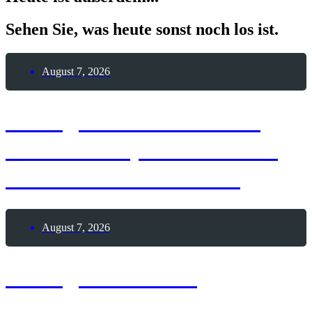
Sehen Sie, was heute sonst noch los ist.
August 7, 2026
7. August 1909 – Erste
Frau durchquert die USA
mit einem Automobil
August 7, 2026
7. August 1888 –
Theophilus Van Kannel