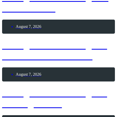
Leuchtturms
August 7, 2026
7. August 2026 – Tag der
Himbeeren mit Sahne
August 7, 2026
7. August 2026 – Tag der
Seeungeheuer