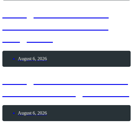
6. August 2026 – Lass
Ballons in den Himmel
steigen-Tag
August 6, 2026
6. August 1991 – Weltweit
erste Webseite geht online
August 6, 2026