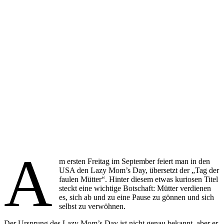
A
m ersten Freitag im September feiert man in den
USA den Lazy Mom’s Day, übersetzt der „Tag der
faulen Mütter“. Hinter diesem etwas kuriosen Titel
steckt eine wichtige Botschaft: Mütter verdienen
es, sich ab und zu eine Pause zu gönnen und sich
selbst zu verwöhnen.
Der Ursprung des Lazy Mom’s Day ist nicht genau bekannt, aber er