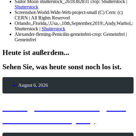
Sailor Moon shutterstock_2618382831 crop: Shutterstock |
Shutterstock
Screenshot-World-Wide-Web-project-small (C) Cern: (c)
CERN | All Rights Reserved
Orlando,,Florida,/,Usa,-,10th,September,2019:,Andy,Warhol,:
Shutterstock |
Shutterstock
Alexander-fleming-Penicilin-gemeinfrei-crop: Gemeinfrei |
Gemeinfrei
Heute ist außerdem...
Sehen Sie, was heute sonst noch los ist.
August 6, 2026
6. August 2026 – Tag des
India Pale Ale (IPA)