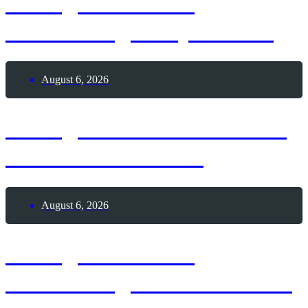
6. August 1928 –
Geburtstag Andy Warhol
August 6, 2026
6. August 1195 – Todestag
Heinrich der Löwe
August 6, 2026
6. August 1881 –
Geburtstag von Alexander