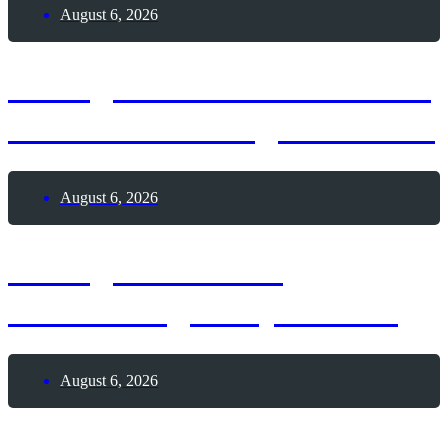
August 6, 2026
6. August 1991 – Weltweit
erste Webseite geht online
August 6, 2026
6. August 1928 –
Geburtstag Andy Warhol
August 6, 2026