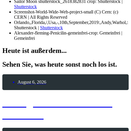
Sailor Moon shutterstock_2618382831 crop: Shutterstock |
Shutterstock
Screenshot-World-Wide-Web-project-small (C) Cern: (c)
CERN | All Rights Reserved
Orlando,,Florida,/,Usa,-,10th,September,2019:,Andy,Warhol,:
Shutterstock |
Shutterstock
Alexander-fleming-Penicilin-gemeinfrei-crop: Gemeinfrei |
Gemeinfrei
Heute ist außerdem...
Sehen Sie, was heute sonst noch los ist.
August 6, 2026
6. August 2026 – Sailor
Moon-Tag