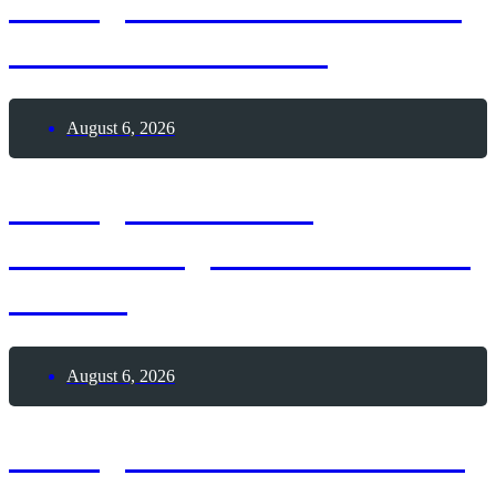
6. August 1195 – Todestag
Heinrich der Löwe
August 6, 2026
6. August 1881 –
Geburtstag von Alexander
Fleming
August 6, 2026
6. August 2026 – Wackle-