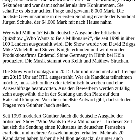
Sekunden und war damit schneller als ihre Konkurrenten. Sie
schaffte es bis zur achten Frage und gewann 8.000 Mark. Die
höchste Gewinnsumme in der ersten Sendung erzielte der Kandidat
Jürgen Schulte, der 64.000 Mark mit nach Hause nahm.
Wer wird Millionär? ist die deutsche Ausgabe der britischen
Quizshow „Who Wants to Be a Millionaire?“, die seit 1998 in über
100 Ländern ausgestrahlt wird. Die Show wurde von David Briggs,
Mike Whitehill und Steven Knight erfunden und wird von der
Produktionsfirma Endemol Shine Germany in Hürth bei Köln
produziert. Die Musik stammt von Keith und Matthew Strachan.
Die Show wird montags um 20:15 Uhr und manchmal auch freitags
um 20:15 Uhr auf RTL ausgestrahlt. Wer als Kandidat teilnehmen
möchte, muss sich online oder telefonisch bewerben und eine
Auswahlfrage beantworten. Aus den Bewerbern werden zufällig
zehn ausgewählt, die in der Sendung um den Platz auf dem
Ratestuhl kämpfen. Wer die schnellste Antwort gibt, darf sich den
Fragen von Günther Jauch stellen.
Seit 1999 moderiert Günther Jauch die deutsche Ausgabe der
britischen Show “Who Wants to Be a Millionaire?”. In dieser Zeit
hat sich die Sendung einen Kultstatus im deutschen Fernsehen
erarbeitet und mehrere Auszeichnungen erhalten. Mehr als 20
Kandidaten haben bisher die Million geknackt, darunter auch