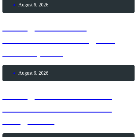
August 6, 2026
6. August 2026 –
Internationaler Tag des
Tauchsports
August 6, 2026
6. August 2026 – Lass
Ballons in den Himmel
steigen-Tag