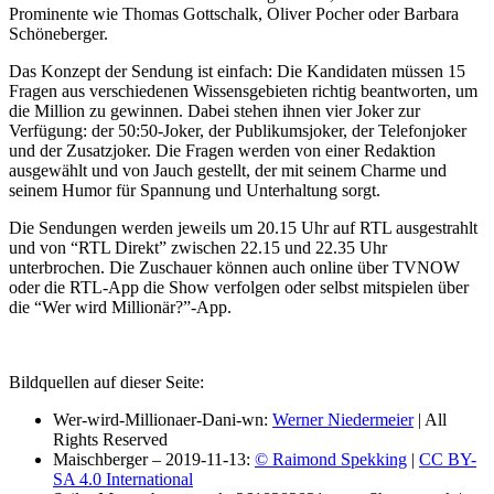
Prominente wie Thomas Gottschalk, Oliver Pocher oder Barbara
Schöneberger.
Das Konzept der Sendung ist einfach: Die Kandidaten müssen 15
Fragen aus verschiedenen Wissensgebieten richtig beantworten, um
die Million zu gewinnen. Dabei stehen ihnen vier Joker zur
Verfügung: der 50:50-Joker, der Publikumsjoker, der Telefonjoker
und der Zusatzjoker. Die Fragen werden von einer Redaktion
ausgewählt und von Jauch gestellt, der mit seinem Charme und
seinem Humor für Spannung und Unterhaltung sorgt.
Die Sendungen werden jeweils um 20.15 Uhr auf RTL ausgestrahlt
und von “RTL Direkt” zwischen 22.15 und 22.35 Uhr
unterbrochen. Die Zuschauer können auch online über TVNOW
oder die RTL-App die Show verfolgen oder selbst mitspielen über
die “Wer wird Millionär?”-App.
Bildquellen auf dieser Seite:
Wer-wird-Millionaer-Dani-wn:
Werner Niedermeier
| All
Rights Reserved
Maischberger – 2019-11-13:
© Raimond Spekking
|
CC BY-
SA 4.0 International