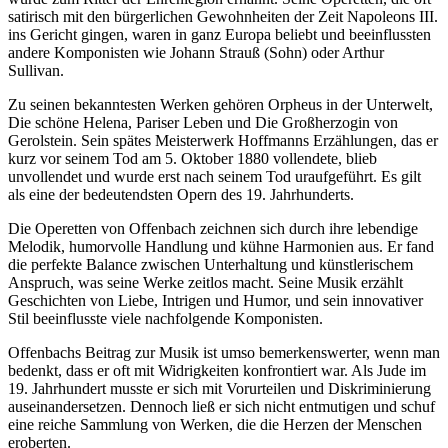
satirisch mit den bürgerlichen Gewohnheiten der Zeit Napoleons III.
ins Gericht gingen, waren in ganz Europa beliebt und beeinflussten
andere Komponisten wie Johann Strauß (Sohn) oder Arthur
Sullivan.
Zu seinen bekanntesten Werken gehören Orpheus in der Unterwelt,
Die schöne Helena, Pariser Leben und Die Großherzogin von
Gerolstein. Sein spätes Meisterwerk Hoffmanns Erzählungen, das er
kurz vor seinem Tod am 5. Oktober 1880 vollendete, blieb
unvollendet und wurde erst nach seinem Tod uraufgeführt. Es gilt
als eine der bedeutendsten Opern des 19. Jahrhunderts.
Die Operetten von Offenbach zeichnen sich durch ihre lebendige
Melodik, humorvolle Handlung und kühne Harmonien aus. Er fand
die perfekte Balance zwischen Unterhaltung und künstlerischem
Anspruch, was seine Werke zeitlos macht. Seine Musik erzählt
Geschichten von Liebe, Intrigen und Humor, und sein innovativer
Stil beeinflusste viele nachfolgende Komponisten.
Offenbachs Beitrag zur Musik ist umso bemerkenswerter, wenn man
bedenkt, dass er oft mit Widrigkeiten konfrontiert war. Als Jude im
19. Jahrhundert musste er sich mit Vorurteilen und Diskriminierung
auseinandersetzen. Dennoch ließ er sich nicht entmutigen und schuf
eine reiche Sammlung von Werken, die die Herzen der Menschen
eroberten.