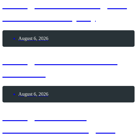
6. August 2026 – Tag des
India Pale Ale (IPA)
August 6, 2026
6. August 2026 – Sailor
Moon-Tag
August 6, 2026
6. August 2026 –
Internationaler Tag des