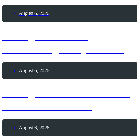
August 6, 2026
6. August 1928 –
Geburtstag Andy Warhol
August 6, 2026
6. August 1195 – Todestag
Heinrich der Löwe
August 6, 2026