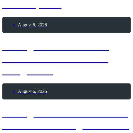
Tauchsports
August 6, 2026
6. August 2026 – Lass
Ballons in den Himmel
steigen-Tag
August 6, 2026
6. August 1991 – Weltweit
erste Webseite geht online