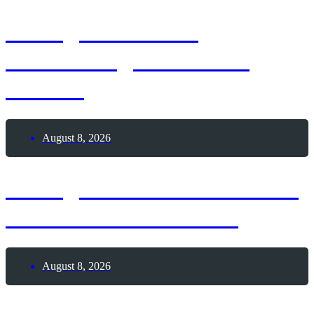
8. August 1964 –
Geburtstag Jan Josef
Liefers
August 8, 2026
8. August 2026 – Schlafe-
unter-Sternen-Nacht
August 8, 2026