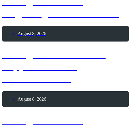
8. August 2026 –
Augsburger Friedensfest
August 8, 2026
8. August 1929 – Graf
Zeppelin startet
Weltumrundung
August 8, 2026
8. August 2026 –