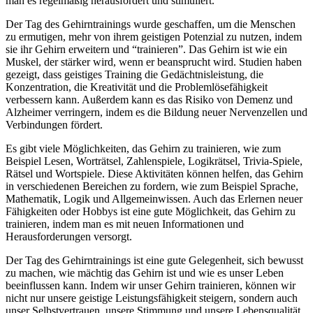
man es regelmäßig herausfordert und stimuliert.
Der Tag des Gehirntrainings wurde geschaffen, um die Menschen
zu ermutigen, mehr von ihrem geistigen Potenzial zu nutzen, indem
sie ihr Gehirn erweitern und “trainieren”. Das Gehirn ist wie ein
Muskel, der stärker wird, wenn er beansprucht wird. Studien haben
gezeigt, dass geistiges Training die Gedächtnisleistung, die
Konzentration, die Kreativität und die Problemlösefähigkeit
verbessern kann. Außerdem kann es das Risiko von Demenz und
Alzheimer verringern, indem es die Bildung neuer Nervenzellen und
Verbindungen fördert.
Es gibt viele Möglichkeiten, das Gehirn zu trainieren, wie zum
Beispiel Lesen, Worträtsel, Zahlenspiele, Logikrätsel, Trivia-Spiele,
Rätsel und Wortspiele. Diese Aktivitäten können helfen, das Gehirn
in verschiedenen Bereichen zu fordern, wie zum Beispiel Sprache,
Mathematik, Logik und Allgemeinwissen. Auch das Erlernen neuer
Fähigkeiten oder Hobbys ist eine gute Möglichkeit, das Gehirn zu
trainieren, indem man es mit neuen Informationen und
Herausforderungen versorgt.
Der Tag des Gehirntrainings ist eine gute Gelegenheit, sich bewusst
zu machen, wie mächtig das Gehirn ist und wie es unser Leben
beeinflussen kann. Indem wir unser Gehirn trainieren, können wir
nicht nur unsere geistige Leistungsfähigkeit steigern, sondern auch
unser Selbstvertrauen, unsere Stimmung und unsere Lebensqualität