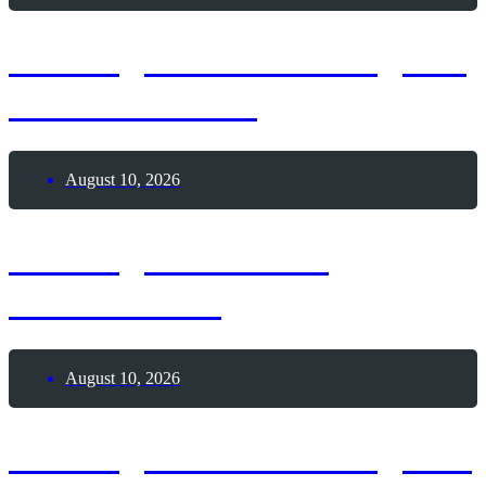
10. August 2026 – Tag der
Wolkenkratzer
August 10, 2026
10. August 2026 –
Weltlöwentag
August 10, 2026
10. August 2026 – Tag des