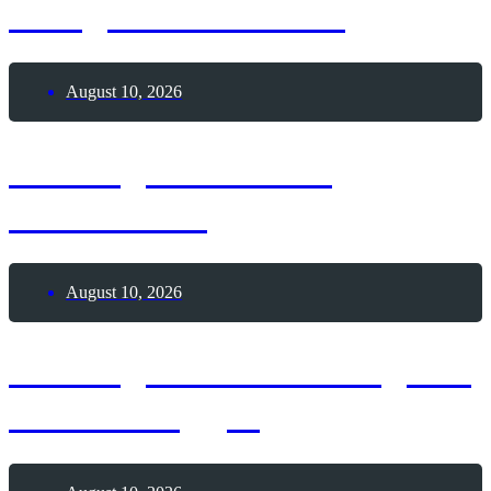
heiligen Laurentius
August 10, 2026
10. August 2026 –
S’mores-Tag
August 10, 2026
10. August 2026 – Tag der
Video-Blogger