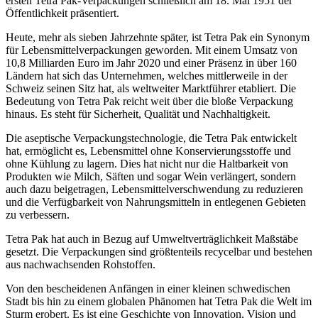
ersten Tetra Pak-Verpackungen schließlich am 18. Mai 1951 der
Öffentlichkeit präsentiert.
Heute, mehr als sieben Jahrzehnte später, ist Tetra Pak ein Synonym
für Lebensmittelverpackungen geworden. Mit einem Umsatz von
10,8 Milliarden Euro im Jahr 2020 und einer Präsenz in über 160
Ländern hat sich das Unternehmen, welches mittlerweile in der
Schweiz seinen Sitz hat, als weltweiter Marktführer etabliert. Die
Bedeutung von Tetra Pak reicht weit über die bloße Verpackung
hinaus. Es steht für Sicherheit, Qualität und Nachhaltigkeit.
Die aseptische Verpackungstechnologie, die Tetra Pak entwickelt
hat, ermöglicht es, Lebensmittel ohne Konservierungsstoffe und
ohne Kühlung zu lagern. Dies hat nicht nur die Haltbarkeit von
Produkten wie Milch, Säften und sogar Wein verlängert, sondern
auch dazu beigetragen, Lebensmittelverschwendung zu reduzieren
und die Verfügbarkeit von Nahrungsmitteln in entlegenen Gebieten
zu verbessern.
Tetra Pak hat auch in Bezug auf Umweltverträglichkeit Maßstäbe
gesetzt. Die Verpackungen sind größtenteils recycelbar und bestehen
aus nachwachsenden Rohstoffen.
Von den bescheidenen Anfängen in einer kleinen schwedischen
Stadt bis hin zu einem globalen Phänomen hat Tetra Pak die Welt im
Sturm erobert. Es ist eine Geschichte von Innovation, Vision und