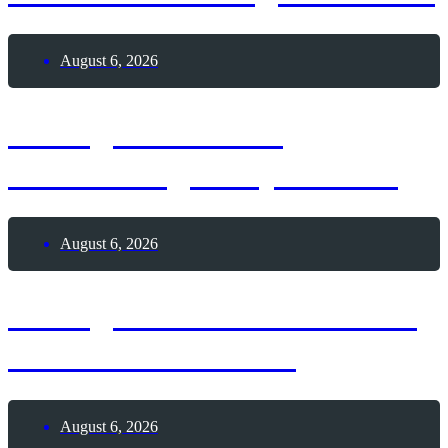
August 6, 2026
6. August 1928 –
Geburtstag Andy Warhol
August 6, 2026
6. August 1195 – Todestag
Heinrich der Löwe
August 6, 2026