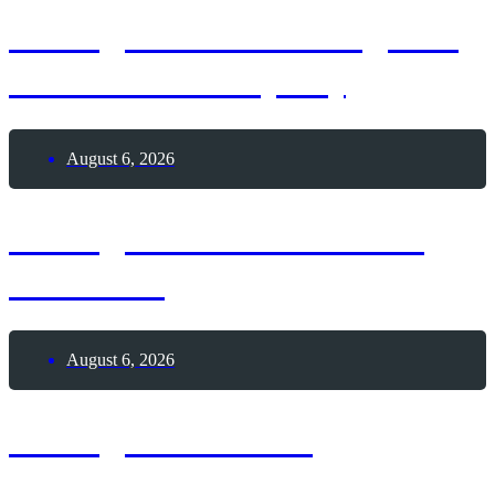
6. August 2026 – Tag des
India Pale Ale (IPA)
August 6, 2026
6. August 2026 – Sailor
Moon-Tag
August 6, 2026
6. August 2026 –
Internationaler Tag des