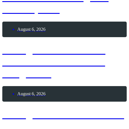
Tauchsports
August 6, 2026
6. August 2026 – Lass
Ballons in den Himmel
steigen-Tag
August 6, 2026
6. August 1991 – Weltweit
erste Webseite geht online