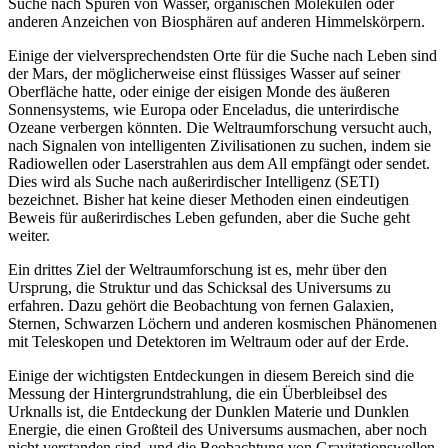
Suche nach Spuren von Wasser, organischen Molekülen oder
anderen Anzeichen von Biosphären auf anderen Himmelskörpern.
Einige der vielversprechendsten Orte für die Suche nach Leben sind
der Mars, der möglicherweise einst flüssiges Wasser auf seiner
Oberfläche hatte, oder einige der eisigen Monde des äußeren
Sonnensystems, wie Europa oder Enceladus, die unterirdische
Ozeane verbergen könnten. Die Weltraumforschung versucht auch,
nach Signalen von intelligenten Zivilisationen zu suchen, indem sie
Radiowellen oder Laserstrahlen aus dem All empfängt oder sendet.
Dies wird als Suche nach außerirdischer Intelligenz (SETI)
bezeichnet. Bisher hat keine dieser Methoden einen eindeutigen
Beweis für außerirdisches Leben gefunden, aber die Suche geht
weiter.
Ein drittes Ziel der Weltraumforschung ist es, mehr über den
Ursprung, die Struktur und das Schicksal des Universums zu
erfahren. Dazu gehört die Beobachtung von fernen Galaxien,
Sternen, Schwarzen Löchern und anderen kosmischen Phänomenen
mit Teleskopen und Detektoren im Weltraum oder auf der Erde.
Einige der wichtigsten Entdeckungen in diesem Bereich sind die
Messung der Hintergrundstrahlung, die ein Überbleibsel des
Urknalls ist, die Entdeckung der Dunklen Materie und Dunklen
Energie, die einen Großteil des Universums ausmachen, aber noch
nicht verstanden sind, und die Beobachtung von Gravitationswellen,