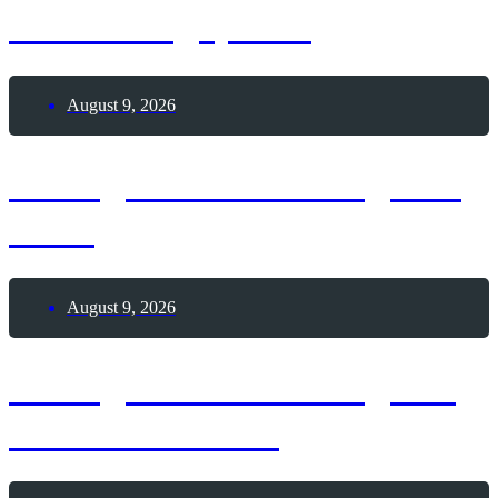
Modellflugsports
August 9, 2026
8. August 2026 – Tag des
Sees
August 9, 2026
9. August 2026 – Tag der
Passionsfrucht