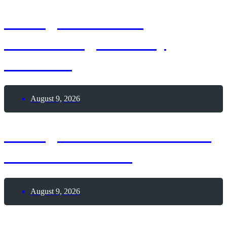
9. August 1963 –
Geburtstag Whitney
Houston
August 9, 2026
9. August 1962 – Todestag
Hermann Hesse
August 9, 2026