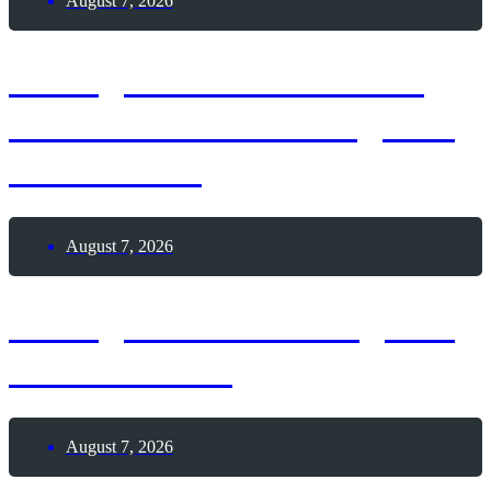
August 7, 2026
7. August 1886 – Erster
Deutscher Skat-Kongress
in Altenburg
August 7, 2026
7. August 2026 – Tag des
Leuchtturms
August 7, 2026