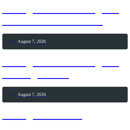
7. August 2026 – Tag der
Himbeeren mit Sahne
August 7, 2026
7. August 2026 – Tag der
Seeungeheuer
August 7, 2026
7. August 1876 –
Geburtstag Mata Hari