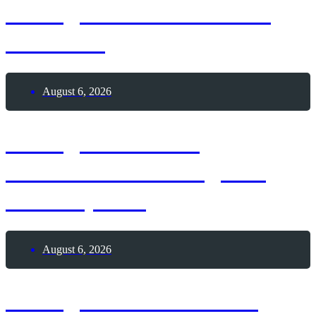
6. August 2026 – Sailor
Moon-Tag
August 6, 2026
6. August 2026 –
Internationaler Tag des
Tauchsports
August 6, 2026
6. August 2026 – Lass