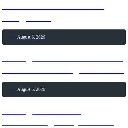
Ballons in den Himmel
steigen-Tag
August 6, 2026
6. August 1991 – Weltweit
erste Webseite geht online
August 6, 2026
6. August 1928 –
Geburtstag Andy Warhol