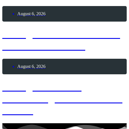
August 6, 2026
6. August 1195 – Todestag
Heinrich der Löwe
August 6, 2026
6. August 1881 –
Geburtstag von Alexander
Fleming