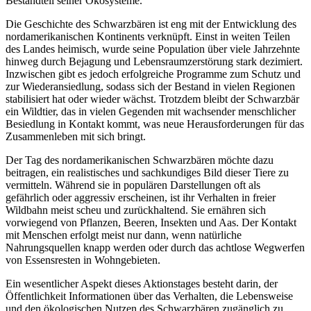
Bestandteil seiner Ökosysteme.
Die Geschichte des Schwarzbären ist eng mit der Entwicklung des
nordamerikanischen Kontinents verknüpft. Einst in weiten Teilen
des Landes heimisch, wurde seine Population über viele Jahrzehnte
hinweg durch Bejagung und Lebensraumzerstörung stark dezimiert.
Inzwischen gibt es jedoch erfolgreiche Programme zum Schutz und
zur Wiederansiedlung, sodass sich der Bestand in vielen Regionen
stabilisiert hat oder wieder wächst. Trotzdem bleibt der Schwarzbär
ein Wildtier, das in vielen Gegenden mit wachsender menschlicher
Besiedlung in Kontakt kommt, was neue Herausforderungen für das
Zusammenleben mit sich bringt.
Der Tag des nordamerikanischen Schwarzbären möchte dazu
beitragen, ein realistisches und sachkundiges Bild dieser Tiere zu
vermitteln. Während sie in populären Darstellungen oft als
gefährlich oder aggressiv erscheinen, ist ihr Verhalten in freier
Wildbahn meist scheu und zurückhaltend. Sie ernähren sich
vorwiegend von Pflanzen, Beeren, Insekten und Aas. Der Kontakt
mit Menschen erfolgt meist nur dann, wenn natürliche
Nahrungsquellen knapp werden oder durch das achtlose Wegwerfen
von Essensresten in Wohngebieten.
Ein wesentlicher Aspekt dieses Aktionstages besteht darin, der
Öffentlichkeit Informationen über das Verhalten, die Lebensweise
und den ökologischen Nutzen des Schwarzbären zugänglich zu