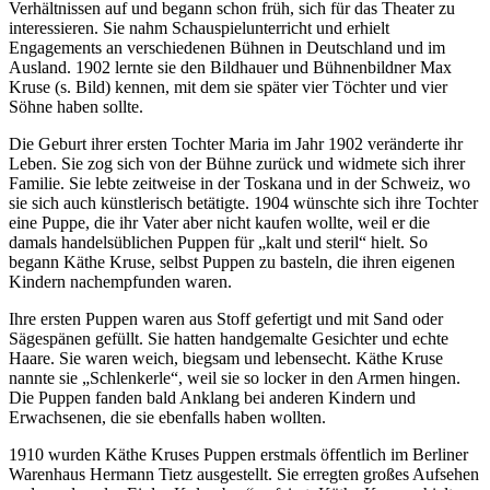
Verhältnissen auf und begann schon früh, sich für das Theater zu
interessieren. Sie nahm
Schauspielunterricht und erhielt
Engagements an verschiedenen Bühnen in Deutschland und im
Ausland. 1902 lernte sie den Bildhauer und Bühnenbildner Max
Kruse (s. Bild) kennen, mit dem sie später vier Töchter und vier
Söhne haben sollte.
Die Geburt ihrer ersten Tochter Maria im Jahr 1902 veränderte ihr
Leben. Sie zog sich von der Bühne zurück und widmete sich ihrer
Familie. Sie lebte zeitweise in der Toskana und in der Schweiz, wo
sie sich auch künstlerisch betätigte. 1904 wünschte sich ihre Tochter
eine Puppe, die ihr Vater aber nicht kaufen wollte, weil er die
damals handelsüblichen Puppen für „kalt und steril“ hielt. So
begann Käthe Kruse, selbst Puppen zu basteln, die ihren eigenen
Kindern nachempfunden waren.
Ihre ersten Puppen waren aus Stoff gefertigt und mit Sand oder
Sägespänen gefüllt. Sie hatten handgemalte Gesichter und echte
Haare. Sie waren weich, biegsam und lebensecht. Käthe Kruse
nannte sie „Schlenkerle“, weil sie so locker in den Armen hingen.
Die Puppen fanden bald Anklang bei anderen Kindern und
Erwachsenen, die sie ebenfalls haben wollten.
1910 wurden Käthe Kruses Puppen erstmals öffentlich im Berliner
Warenhaus Hermann Tietz ausgestellt. Sie erregten großes Aufsehen