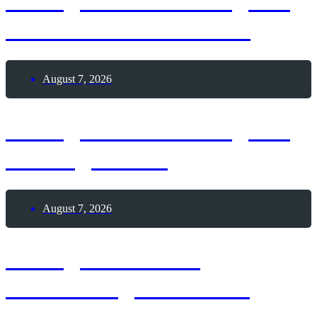
7. August 2026 – Tag der
Himbeeren mit Sahne
August 7, 2026
7. August 2026 – Tag der
Seeungeheuer
August 7, 2026
7. August 1876 –
Geburtstag Mata Hari