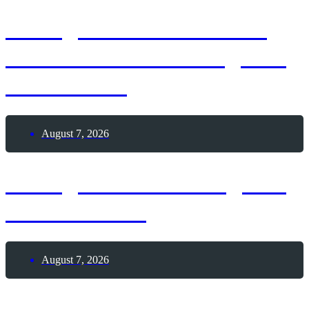
7. August 1886 – Erster
Deutscher Skat-Kongress
in Altenburg
August 7, 2026
7. August 2026 – Tag des
Leuchtturms
August 7, 2026