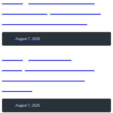
7. August 1909 – Erste
Frau durchquert die USA
mit einem Automobil
August 7, 2026
7. August 1888 –
Theophilus Van Kannel
erhält Patent auf die
Drehtür
August 7, 2026