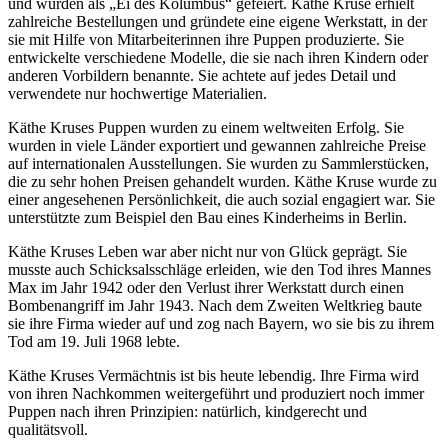
und wurden als „Ei des Kolumbus“ gefeiert. Käthe Kruse erhielt
zahlreiche Bestellungen und gründete eine eigene Werkstatt, in der
sie mit Hilfe von Mitarbeiterinnen ihre Puppen produzierte. Sie
entwickelte verschiedene Modelle, die sie nach ihren Kindern oder
anderen Vorbildern benannte. Sie achtete auf jedes Detail und
verwendete nur hochwertige Materialien.
Käthe Kruses Puppen wurden zu einem weltweiten Erfolg. Sie
wurden in viele Länder exportiert und gewannen zahlreiche Preise
auf internationalen Ausstellungen. Sie wurden zu Sammlerstücken,
die zu sehr hohen Preisen gehandelt wurden. Käthe Kruse wurde zu
einer angesehenen Persönlichkeit, die auch sozial engagiert war. Sie
unterstützte zum Beispiel den Bau eines Kinderheims in Berlin.
Käthe Kruses Leben war aber nicht nur von Glück geprägt. Sie
musste auch Schicksalsschläge erleiden, wie den Tod ihres Mannes
Max im Jahr 1942 oder den Verlust ihrer Werkstatt durch einen
Bombenangriff im Jahr 1943. Nach dem Zweiten Weltkrieg baute
sie ihre Firma wieder auf und zog nach Bayern, wo sie bis zu ihrem
Tod am 19. Juli 1968 lebte.
Käthe Kruses Vermächtnis ist bis heute lebendig. Ihre Firma wird
von ihren Nachkommen weitergeführt und produziert noch immer
Puppen nach ihren Prinzipien: natürlich, kindgerecht und
qualitätsvoll.