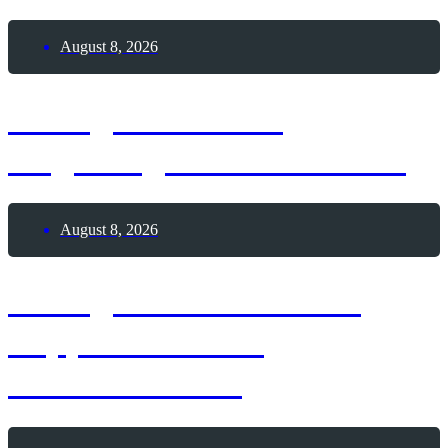
August 8, 2026
8. August 2026 –
Augsburger Friedensfest
August 8, 2026
8. August 1929 – Graf
Zeppelin startet
Weltumrundung