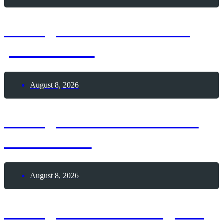
8. August 2026 – Glück
passiert-Tag
August 8, 2026
8. August 2026 – Frozen
Custard-Tag
August 8, 2026
8. August 2026 – Tag der