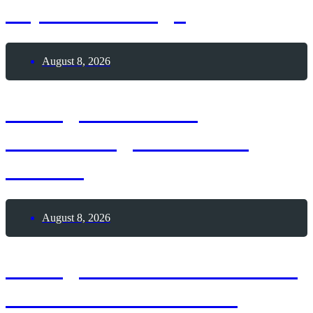
Top 8-Challenge
August 8, 2026
8. August 1964 –
Geburtstag Jan Josef
Liefers
August 8, 2026
8. August 2026 – Schlafe-
unter-Sternen-Nacht