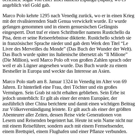
angeblich viel Gold gab.
Marco Polo kehrte 1295 nach Venedig zurück, wo er in einen Krieg
mit der rivalisierenden Stadt Genua verwickelt wurde. Er wurde
gefangen genommen und in einem genuesischen Gefängnis
eingesperrt. Dort traf er einen Schriftsteller namens Rustichello da
Pisa, dem er seine Reiseerlebnisse diktierte. Rustichello schrieb sie
in französischer Sprache nieder und gab dem Werk den Titel “Le
Livre des Merveilles du Monde” (Das Buch der Wunder der Welt).
Das Buch wurde später ins Italienische übersetzt als “Il Milione”
(Die Million), weil Marco Polo oft von großen Zahlen sprach oder
weil er als Lügner angesehen wurde. Das Buch wurde zu einem
Bestseller in Europa und weckte das Interesse an Asien.
Marco Polo starb am 8. Januar 1324 in Venedig im Alter von 69
Jahren. Er hinterließ eine Frau, drei Töchter und ein großes
Vermögen. Sein Grab ist nicht erhalten geblieben. Sein Erbe ist
jedoch unsterblich: Er gilt als einer der ersten Europäer, der
ausführlich über China berichtete und damit einen wichtigen Beitrag
zur Völkerverständigung leistete. Er gilt auch als einer der größten
Abenteurer aller Zeiten, dessen Reise viele Generationen von
Lesern und Reisenden begeistert hat. Heute ist sein Name nicht nur
mit einem Reiseführer, sondern auch mit einem Fernsehsender,
einem Brettspiel, einem Flughafen und einer Pflanze verbunden.