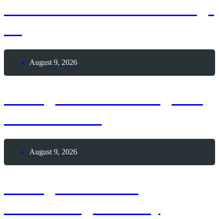
Internationaler Coworking-
Tag
August 9, 2026
9. August 2026 – Tag des
Pool Billards
August 9, 2026
9. August 1963 –
Geburtstag Whitney