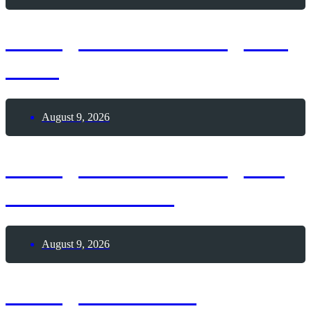
8. August 2026 – Tag des
Sees
August 9, 2026
9. August 2026 – Tag der
Passionsfrucht
August 9, 2026
9. August 2026 –