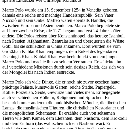
spätere Entdecker wie Christoph Kolumbus.
Marco Polo wurde am 15. September 1254 in Venedig geboren,
damals eine reiche und mächtige Handelsrepublik. Sein Vater
Niccolò und sein Onkel Maffeo waren ebenfalls Händler, die
zwischen Europa und Asien pendelten. Marco Polo begleitete sie
auf ihrer zweiten Reise, die 1271 begann und erst 24 Jahre später
endete. Die Polos reisten über Konstantinopel, das heutige Istanbul,
nach Persien, Afghanistan, Zentralasien und überquerten die Wüste
Gobi, bis sie schließlich in China ankamen. Dort wurden sie vom
Großkhan Kublai Khan empfangen, dem Enkel des legendären
Dschingis Khan. Kublai Khan war beeindruckt von dem jungen
Marco Polo und machte ihn zu seinem Vertrauten. Er schickte ihn
auf verschiedene Missionen durch sein riesiges Reich, das sich von
der Mongolei bis nach Indien erstreckte.
Marco Polo sah viele Dinge, die er noch nie zuvor gesehen hatte:
prächtige Paläste, kunstvolle Gärten, reiche Städte, Papiergeld,
Kohle, Porzellan, Seide, Gewürze und vieles mehr. Er begegnete
auch verschiedenen Völkern, Religionen und Sprachen. Er
beschrieb unter anderem die buddhistischen Mönche, die tibetischen
Lamas, die muslimischen Uiguren, die christlichen Nestorianer und
die mongolischen Schamanen. Er erzählte auch von seltsamen
Tieren wie dem Kamel, dem Elefanten, dem Nashorn, dem Krokodil
und dem Einhorn (das wahrscheinlich ein Nashorn war). Er
berichtete sogar von einer Insel namens Zipangu (Japan), wo es