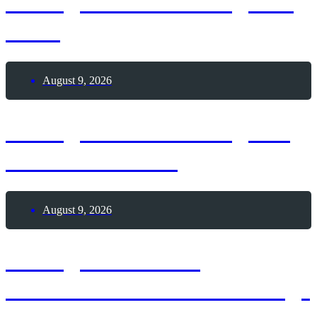
8. August 2026 – Tag des
Sees
August 9, 2026
9. August 2026 – Tag der
Passionsfrucht
August 9, 2026
9. August 2026 –
Internationaler Coworking-