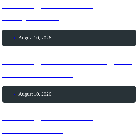
10. August 2026 –
Faulpelz-Tag
August 10, 2026
10. August 2026 – Tag der
Wolkenkratzer
August 10, 2026
10. August 2026 –
Weltlöwentag