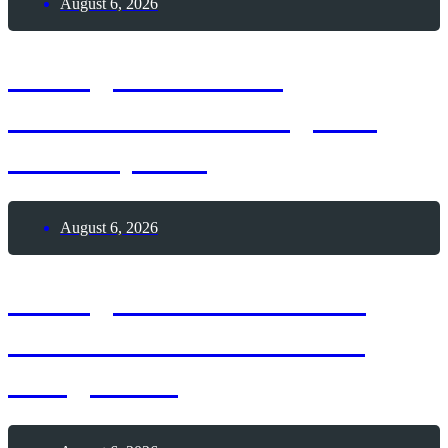
August 6, 2026
6. August 2026 –
Internationaler Tag des
Tauchsports
August 6, 2026
6. August 2026 – Lass
Ballons in den Himmel
steigen-Tag