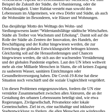
Beispiel die Zukunft der Städte, die Urbanisierung, oder die
Obdachlosigkeit. Unter Habitat versteht man sowohl den
Lebensraum im Allgemeinen, wie etwa Dörfer und Städte, als auch
die Wohnstätte im Besonderen, wie Häuser und Wohnungen.
Das diesjährige Motto des Welttags des Wohn- und
Siedlungswesens lautet “Widerstandsfähige städtische Wirtschaften.
Städte als Treiber von Wachstum und Erholung”. Damit soll auf die
Rolle der Städte als Zentren der Innovation, des Handels, der
Beschäftigung und der Kultur hingewiesen werden, die zur
Erreichung der globalen Entwicklungsziele beitragen können.
Gleichzeitig soll auf die Herausforderungen und Chancen
hingewiesen werden, die sich aus der wachsenden Verstädterung
und der globalen Pandemie ergeben. Laut den UN leben weltweit
mehr als eine Milliarde Menschen in Slums, die oft keinen Zugang
zu sauberem Wasser, sanitären Einrichtungen oder
Gesundheitsversorgung haben. Die Covid-19-Krise hat diese
Situation noch verschärft und die soziale Ungleichheit vergrößert.
Um diesen Problemen entgegenzuwirken, fordern die UN eine
verstärkte Zusammenarbeit zwischen allen Akteuren, die an der
Gestaltung des urbanen Lebensraums beteiligt sind, wie etwa
Regierungen, Zivilgesellschaft, Privatsektor oder lokale
Gemeinschaften. Ziel ist es, eine nachhaltige und inklusive
Stadtentwicklung zu fördern, die allen Menschen ein würdevolles