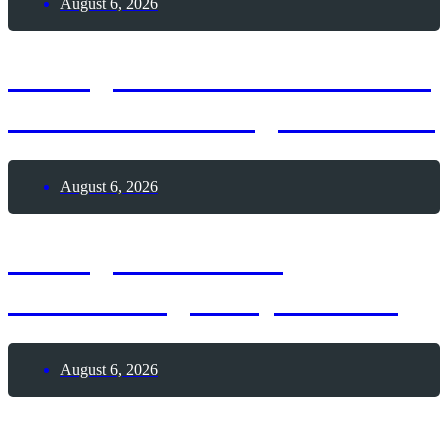
August 6, 2026
6. August 1991 – Weltweit
erste Webseite geht online
August 6, 2026
6. August 1928 –
Geburtstag Andy Warhol
August 6, 2026
6. August 1195 – Todestag