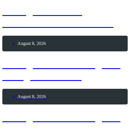
8. August 2026 –
Internationaler Kater-Tag
August 8, 2026
8. August 2026 – Tag des
Garagenverkaufs
August 8, 2026
8. August 2026 – Tag des
Bowlings