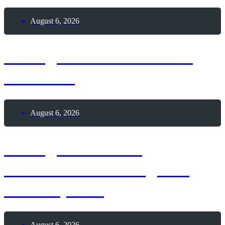
August 6, 2026
6. August 2026 – Sailor
Moon-Tag
August 6, 2026
6. August 2026 –
Internationaler Tag des
Tauchsports
August 6, 2026