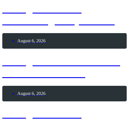
6. August 1928 –
Geburtstag Andy Warhol
August 6, 2026
6. August 1195 – Todestag
Heinrich der Löwe
August 6, 2026
6. August 1881 –
Geburtstag von Alexander