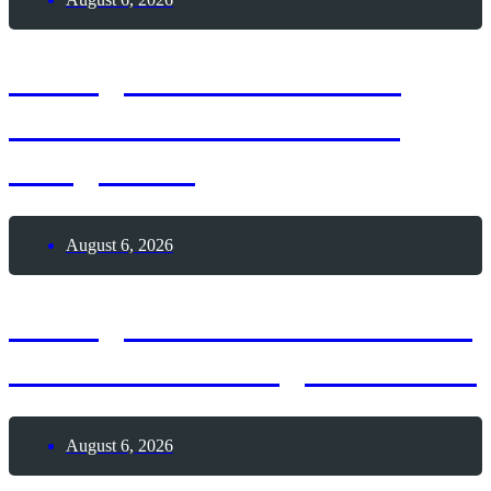
6. August 2026 – Lass
Ballons in den Himmel
steigen-Tag
August 6, 2026
6. August 1991 – Weltweit
erste Webseite geht online
August 6, 2026